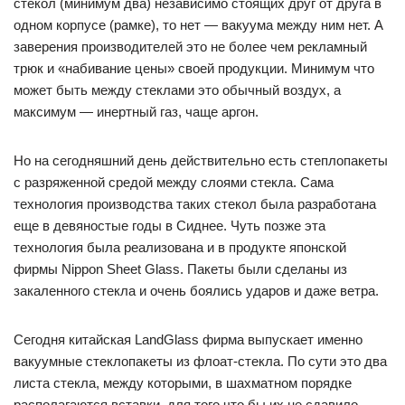
стекол (минимум два) независимо стоящих друг от друга в
одном корпусе (рамке), то нет — вакуума между ним нет. А
заверения производителей это не более чем рекламный
трюк и «набивание цены» своей продукции. Минимум что
может быть между стеклами это обычный воздух, а
максимум — инертный газ, чаще аргон.
Но на сегодняшний день действительно есть степлопакеты
с разряженной средой между слоями стекла. Сама
технология производства таких стекол была разработана
еще в девяностые годы в Сиднее. Чуть позже эта
технология была реализована и в продукте японской
фирмы Nippon Sheet Glass. Пакеты были сделаны из
закаленного стекла и очень боялись ударов и даже ветра.
Сегодня китайская LandGlass фирма выпускает именно
вакуумные стеклопакеты из флоат-стекла. По сути это два
листа стекла, между которыми, в шахматном порядке
располагаются вставки, для того что бы их не сдавило.