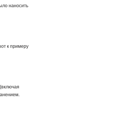
ыло наносить
от к примеру
 (включая
ранением.