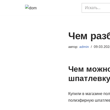
Перейти
к
содержимому
Чем раз
автор:
admin
09.03.202
Чем можн
шпатлевк
Купили в магазине пол
полиэфирную шпатлевк