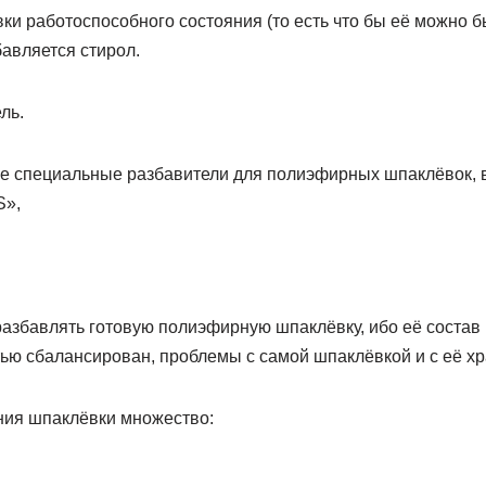
ки работоспособного состояния (то есть что бы её можно б
авляется стирол.
ль.
же специальные разбавители для полиэфирных шпаклёвок, в
S»,
разбавлять готовую полиэфирную шпаклёвку, ибо её состав
тью сбалансирован, проблемы с самой шпаклёвкой и с её х
ния шпаклёвки множество: