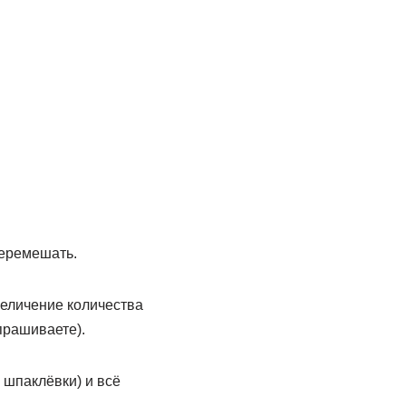
перемешать.
величение количества
прашиваете).
 шпаклёвки) и всё