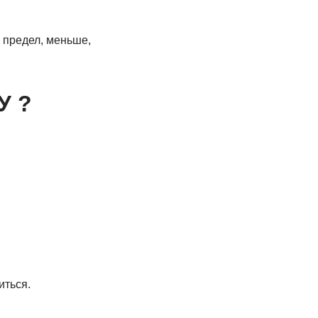
 предел, меньше,
У ?
иться.