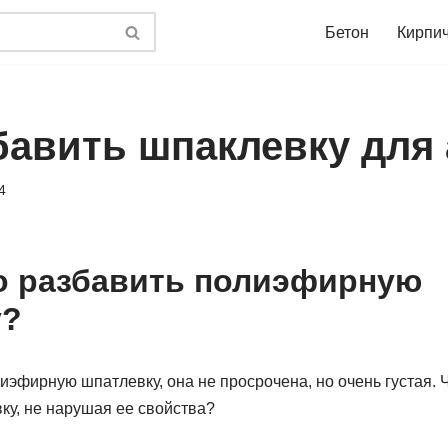
Бетон
Кирпи
бавить шпаклевку для 
4
о разбавить полиэфирную
у?
иэфирную шпатлевку, она не просрочена, но очень густая.
у, не нарушая ее свойства?