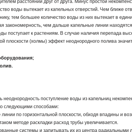
ителем расстоянии друг от друга. Минус простой некомпен
ество воды вытекает из капельных отверстий. Чем ближе от
нику, тем большее количество воды из них вытекает в един
ая закономерность, чем дальше капельные линии находятся
ды поступает к растениям. В случае наличия перепада выс
ой плоскости (холмы) эффект неоднородного полива значит
оборудования;
олив.
ь неоднородность поступление воды из капельниц некомп
но следующими способами:
 линии по горизонтальной плоскости, обходя впадины и воз
 таком методе раскладки расход трубы увеличивается.
ованные системы и запитывать их из центра радиальными 