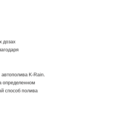
х дозах
лагодаря
 автополива K-Rain.
на определенном
ый способ полива