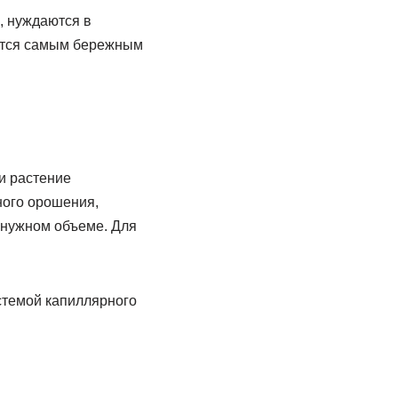
, нуждаются в
яется самым бережным
и растение
ного орошения,
в нужном объеме. Для
стемой капиллярного