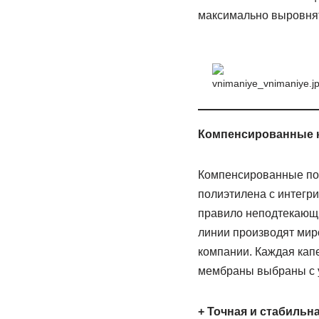
максимально выровнят
Компенсированные 
Компенсированные по 
полиэтилена с интегр
правило неподтекающ
линии производят мир
компании. Каждая кап
мембраны выбраны с у
+ Точная и стабильн