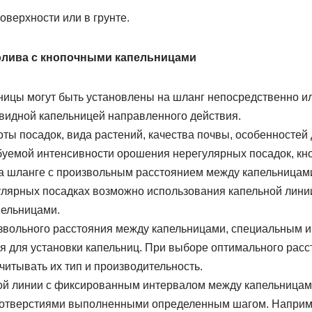
верхности или в грунте.
олива с кнопочными капельницами
ицы могут быть установлены на шланг непосредственно и
овидной капельницей направленного действия.
оты посадок, вида растений, качества почвы, особенностей
ебуемой интенсивности орошения нерегулярных посадок, к
на шланге с произвольным расстоянием между капельницам
улярных посадках возможно использования капельной лин
пельницами.
звольного расстояния между капельницами, специальным 
я для установки капельниц. При выборе оптимального рас
итывать их тип и производительность.
ой линии с фиксированным интервалом между капельницам
 отверстиями выполненными определенным шагом. Наприме