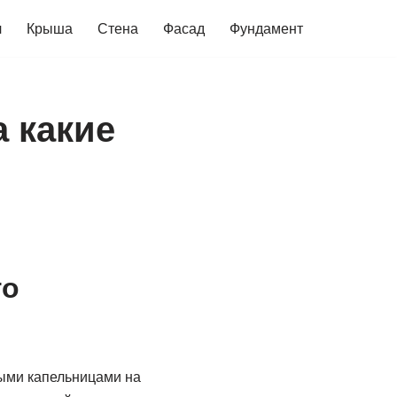
ч
Крыша
Стена
Фасад
Фундамент
 какие
го
ыми капельницами на