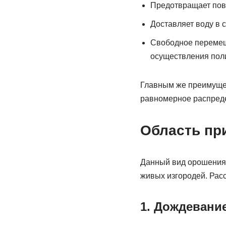
Предотвращает повр
Доставляет воду в 
Свободное перемеще
осуществления пол
Главным же преимущес
равномерное распреде
Область пр
Данный вид орошения 
живых изгородей. Рас
1. Дождевани