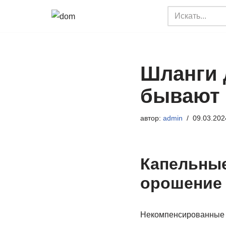
Перейти
к
содержимому
Шланги 
бывают
автор:
admin
09.03.202
Капельные
орошение 
Некомпенсированные ш