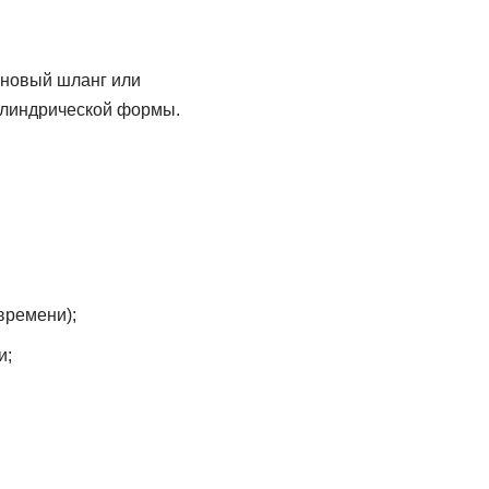
еновый шланг или
илиндрической формы.
времени);
и;