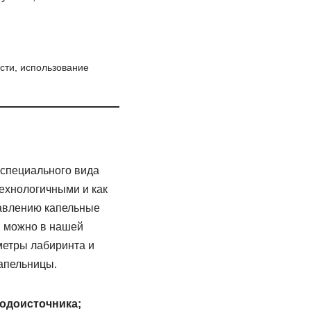
сти, использование
 специального вида
ехнологичными и как
авлению капельные
и можно в нашей
метры лабиринта и
апельницы.
водоисточника;