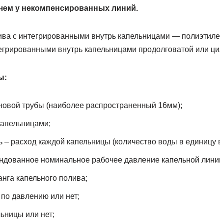
чем у некомпенсированных линий.
ива с интегрированными внутрь капельницами — полиэтил
тегрированными внутрь капельницами продолговатой или ц
ы:
новой трубы (наиболее распространенный 16мм);
капельницами;
 – расход каждой капельницы (количество воды в единицу 
ндованное номинальное рабочее давление капельной лини
нга капельного полива;
по давлению или нет;
ьницы или нет;