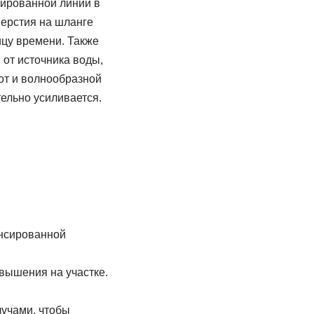
сированной линии в
верстия на шланге
ицу времени. Также
 от источника воды,
от и волнообразной
ельно усиливается.
енсированной
вышения на участке.
лучами, чтобы