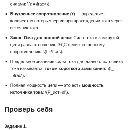
силами: \(ε =\frac>\).
Внутреннее сопротивление (r)
— определяет
количество потерь энергии при прохождении тока через
источник тока.
Закон Ома для полной цепи:
Сила тока в замкнутой
цепи равна отношению ЭДС цепи к ее полному
сопротивлению: \(I =\frac\).
Предельное значение силы тока для данного источника
тока называется
током короткого замыкания:
\(I_
=\frac\).
Полная мощность цепи — это есть
мощность
источника тока
: \(P_ист=εI\).
Проверь себя
Задание 1.