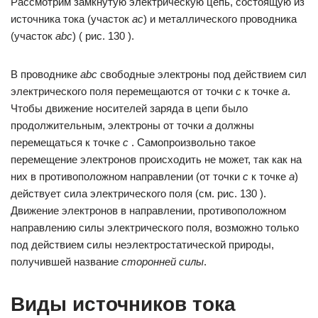
Рассмотрим замкнутую электрическую цепь, состоящую из
источника тока (участок
ас
) и металлического проводника
(участок
abc
) ( рис. 130 ).
В проводнике
abc
свободные электроны под действием сил
электрического поля перемещаются от точки
с
к точке
a
.
Чтобы движение носителей заряда в цепи было
продолжительным, электроны от точки
a
должны
перемещаться к точке
с
. Самопроизвольно такое
перемещение электронов происходить не может, так как на
них в противоположном направлении (от точки
с
к точке
a
)
действует сила электрического поля (см. рис. 130 ).
Движение электронов в направлении, противоположном
направлению силы электрического поля, возможно только
под действием силы неэлектростатической природы,
получившей название
сторонней силы
.
Виды источников тока