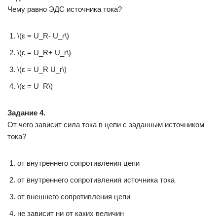
Чему равно ЭДС источника тока?
\(ε = U_R- U_r\)
\(ε = U_R+ U_r\)
\(ε = U_R U_r\)
\(ε = U_R\)
Задание 4.
От чего зависит сила тока в цепи с заданным источником
тока?
от внутреннего сопротивления цепи
от внутреннего сопротивления источника тока
от внешнего сопротивления цепи
не зависит ни от каких величин