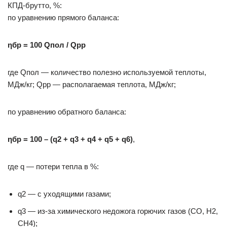
КПД-брутто, %:
по уравнению прямого баланса:
ηбр = 100 Qпол / Qрр
где Qпол — количество полезно используемой теплоты,
МДж/кг; Qрр — располагаемая теплота, МДж/кг;
по уравнению обратного баланса:
ηбр = 100 – (q2 + q3 + q4 + q5 + q6)
,
где q — потери тепла в %:
q2 — с уходящими газами;
q3 — из-за химического недожога горючих газов (СО, Н2,
СН4);