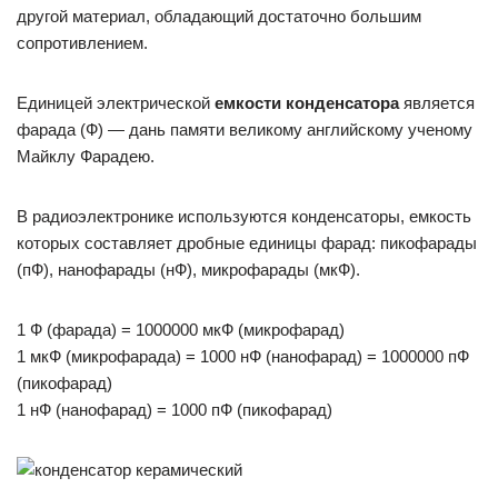
другой материал, обладающий достаточно большим
сопротивлением.
Единицей электрической
емкости конденсатора
является
фарада (Ф) — дань памяти великому английскому ученому
Майклу Фарадею.
В радиоэлектронике используются конденсаторы, емкость
которых составляет дробные единицы фарад: пикофарады
(пФ), нанофарады (нФ), микрофарады (мкФ).
1 Ф (фарада) = 1000000 мкФ (микрофарад)
1 мкФ (микрофарада) = 1000 нФ (нанофарад) = 1000000 пФ
(пикофарад)
1 нФ (нанофарад) = 1000 пФ (пикофарад)