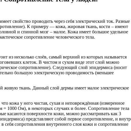
 имеет свойство проводить через себя электрический ток. Разные
отивление). К примеру — кожа, жировая ткань, кости – имеют
оловной и спинной мозг – малое. Кожа имеет большое удельное
фактическое сопротивление человеческого тела.
оит из несколько слоёв, самый верхний из которых называется
оговевших клеток. В чистом и сухом виде этот слой можно
ктрическое сопротивление). Следующий слой эпидермиса (носит
чительно большую электрическую проводимость (меньшее
ой живую ткань. Данный слой дермы имеет малое электрическое
что кожа у него чистая, сухая и неповреждённая (измеренное
 = 1000 Ом), в некоторых случаях и более. Сопротивление тела
рые касаются поверхности кожи, можно рассматривать как 3
эпидермиса) представляют собой первое сопротивление, и внут
в себя сопротивления внутреннего слоя кожи и сопротивление