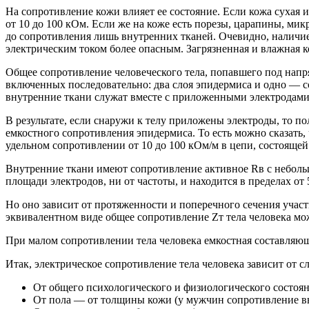
На сопротивление кожи влияет ее состояние. Если кожа сухая и
от 10 до 100 кОм. Если же на коже есть порезы, царапины, ми
до сопротивления лишь внутренних тканей. Очевидно, наличи
электрическим током более опасным. Загрязненная и влажная к
Общее сопротивление человеческого тела, попавшего под напр
включенных последовательно: два слоя эпидермиса и одно — с
внутренние ткани служат вместе с приложенными электродами
В результате, если снаружи к телу приложены электроды, то п
емкостного сопротивления эпидермиса. То есть можно сказать, 
удельном сопротивлении от 10 до 100 кОм/м в цепи, состоящей 
Внутренние ткани имеют сопротивление активное Rв с небольш
площади электродов, ни от частоты, и находится в пределах от 
Но оно зависит от протяженности и поперечного сечения участк
эквивалентном виде общее сопротивление Zт тела человека мо
При малом сопротивлении тела человека емкостная составляющ
Итак, электрическое сопротивление тела человека зависит от 
От общего психологического и физиологического состоя
От пола — от толщины кожи (у мужчин сопротивление в