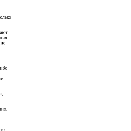
колько
мают
ения
 не
либо
ии
и,
дно,
 то