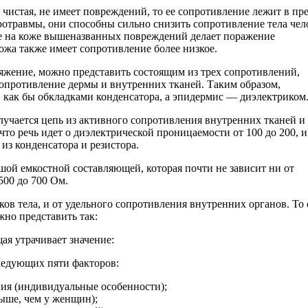
 чистая, не имеет повреждений, то ее сопротивление лежит в пр
кротравмы, они способны сильно снизить сопротивление тела чел
е на коже вышеназванных повреждений делает поражение
ожа также имеет сопротивление более низкое.
яжение, можно представить состоящим из трех сопротивлений,
опротивление дермы и внутренних тканей. Таким образом,
 как бы обкладками конденсатора, а эпидермис — диэлектриком
олучается цепь из активного сопротивления внутренних тканей и
что речь идет о диэлектрической проницаемости от 100 до 200, и
из конденсатора и резистора.
ой емкостной составляющей, которая почти не зависит ни от
500 до 700 Ом.
ов тела, и от удельного сопротивления внутренних органов. То 
жно представить так:
ая утрачивает значение:
следующих пяти факторов:
ния (индивидуальные особенности);
ыше, чем у женщин);