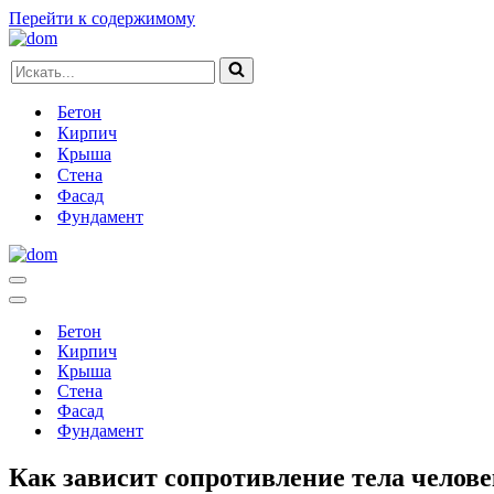
Перейти к содержимому
Искать...
Бетон
Кирпич
Крыша
Стена
Фасад
Фундамент
Меню
навигации
Меню
навигации
Бетон
Кирпич
Крыша
Стена
Фасад
Фундамент
Как зависит сопротивление тела челов