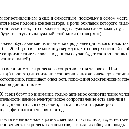
м сопротивлением, а ещё и ёмкостным, поскольку в самом месте
тся некое подобие конденсатора, в роли обкладок которого явля
ктрический ток, что находятся под наружным слоем кожи, ну, а
 будет выступать наружный слой кожи (эпидермис).
века обуславливает влияние, как рода электрического тока, так
10 — 20 кГц и свыше можно утверждать, что поверхностный сло
 сопротивление человека в данном случае будет состоять лишь и
ренних тканей).
 на величину электрического сопротивления человека. При
и т.д.) происходит снижение сопротивления человека до величи
 естественно, повышает опасность поражения электрическим ток
ожи водой или потом.
 герц) берут во внимание только активное сопротивление чело
вительности данное электрическое сопротивление есть величина
 от дополнительных условий, в том числе от параметров
еды, физиологии человека и т.д.
быть неодинаковое в разных местах и частях тела, то, естествен
основения электрических контактов, а также их общая площадь.