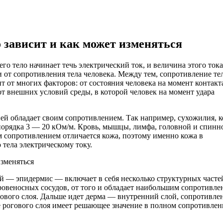
 зависит и как может изменяться
го тело начинает течь электрический ток, и величина этого тока
 от сопротивления тела человека. Между тем, сопротивление те
т от многих факторов: от состояния человека на момент контакт
от внешних условий среды, в которой человек на момент удара
ней обладает своим сопротивлением. Так например, сухожилия, к
порядка 3 — 20 кОм/м. Кровь, мышцы, лимфа, головной и спинн
им сопротивлением отличается кожа, поэтому именно кожа в
 тела электрическому току.
й — эпидермис — включает в себя несколько структурных часте
ровеносных сосудов, от того и обладает наибольшим сопротивле
гового слоя. Дальше идет дерма — внутренний слой, сопротивле
е рогового слоя имеет решающее значение в полном сопротивле