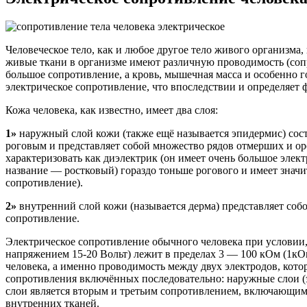
Человеческое тело, как и любое другое тело живого организма,
живые ткани в организме имеют различную проводимость (сопр
большое сопротивление, а кровь, мышечная масса и особенно г
электрическое сопротивление, что впоследствии и определяет 
Кожа человека, как известно, имеет два слоя:
1»
наружный слой кожи (также ещё называется эпидермис) сост
роговым и представляет собой множество рядов отмерших и ор
характеризовать как диэлектрик (он имеет очень большое эле
название — ростковый) гораздо тоньше рогового и имеет зна
сопротивление).
2»
внутренний слой кожи (называется дерма) представляет соб
сопротивление.
Электрическое сопротивление обычного человека при условии, 
напряжением 15-20 Вольт) лежит в пределах 3 — 100 кОм (1кОм
человека, а именно проводимость между двух электродов, кото
сопротивления включённых последовательно: наружные слои (
слои является вторым и третьим сопротивлением, включающим 
внутренних тканей.