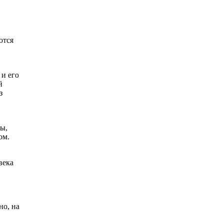
ются
 и его
й
з
ны,
ом.
века
но, на