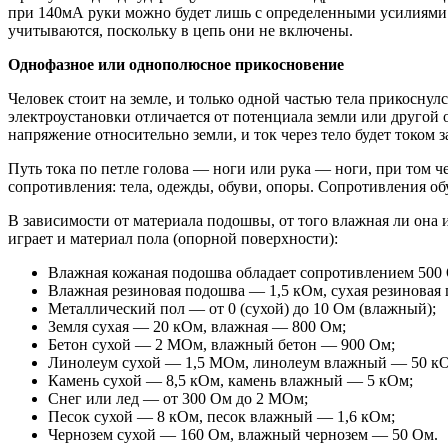
при 140мА руки можно будет лишь с определенными усилиями о
учитываются, поскольку в цепь они не включены.
Однофазное или однополюсное прикосновение
Человек стоит на земле, и только одной частью тела прикосну
электроустановки отличается от потенциала земли или другой 
напряжение относительно земли, и ток через тело будет током 
Путь тока по петле голова — ноги или рука — ноги, при том 
сопротивления: тела, одежды, обуви, опоры. Сопротивления о
В зависимости от материала подошвы, от того влажная ли она 
играет и материал пола (опорной поверхности):
Влажная кожаная подошва обладает сопротивлением 500 
Влажная резиновая подошва — 1,5 кОм, сухая резиновая
Металлический пол — от 0 (сухой) до 10 Ом (влажный);
Земля сухая — 20 кОм, влажная — 800 Ом;
Бетон сухой — 2 МОм, влажный бетон — 900 Ом;
Линолеум сухой — 1,5 МОм, линолеум влажный — 50 к
Камень сухой — 8,5 кОм, камень влажный — 5 кОм;
Снег или лед — от 300 Ом до 2 МОм;
Песок сухой — 8 кОм, песок влажный — 1,6 кОм;
Чернозем сухой — 160 Ом, влажный чернозем — 50 Ом.