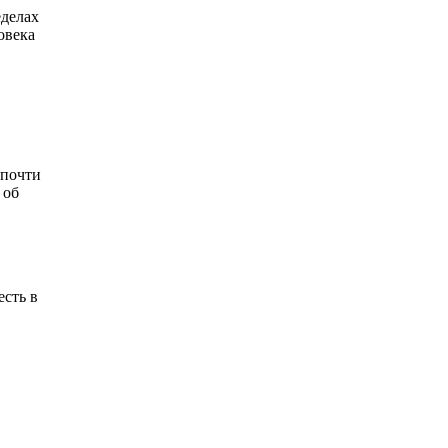
еделах
овека
.
 почти
 об
есть в