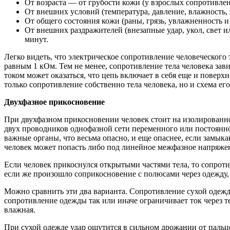
От возраста — от грубости кожи (у взрослых сопротивлен
От внешних условий (температура, давление, влажность, 
От общего состояния кожи (раны, грязь, увлажненность и т
От внешних раздражителей (внезапные удар, укол, свет и
минут.
Легко видеть, что электрическое сопротивление человеческого 
равным 1 кОм. Тем не менее, сопротивление тела человека за
током может оказаться, что цепь включает в себя еще и поверхнос
только сопротивление собственно тела человека, но и схема ег
Двухфазное прикосновение
При двухфазном прикосновении человек стоит на изолированно
двух проводников однофазной сети переменного или постоянног
важные органы, что весьма опасно, и еще опаснее, если замык
человек может попасть либо под линейное межфазное напряжен
Если человек прикоснулся открытыми частями тела, то сопрот
если же произошло соприкосновение с полюсами через одежду,
Можно сравнить эти два варианта. Сопротивление сухой одежды
сопротивление одежды так или иначе ограничивает ток через тел
влажная.
При сухой одежде удар ощутится в сильном дрожании от пальцев