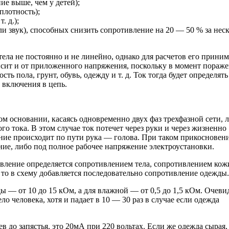
ие выше, чем у детей);
плотность);
. д.);
ли звук), способных снизить сопротивление на 20 — 50 % за нес
тела не постоянно и не линейно, однако для расчетов его прини
висит и от приложенного напряжения, поскольку в момент пораж
ть пола, грунт, обувь, одежду и т. д. Ток тогда будет определять
о включения в цепь.
м основании, касаясь одновременно двух фаз трехфазной сети, 
о тока. В этом случае ток потечет через руки и через жизненно
ание происходит по пути рука — голова. При таком прикосновен
ие, либо под полное рабочее напряжение электроустановки.
ивление определяется сопротивлением тела, сопротивлением кож
 то в схему добавляется последовательно сопротивление одежды.
 — от 10 до 15 кОм, а для влажной — от 0,5 до 1,5 кОм. Очеви
о человека, хотя и падает в 10 — 30 раз в случае если одежда
 до запястья, это 20мА при 220 вольтах. Если же одежда сырая,