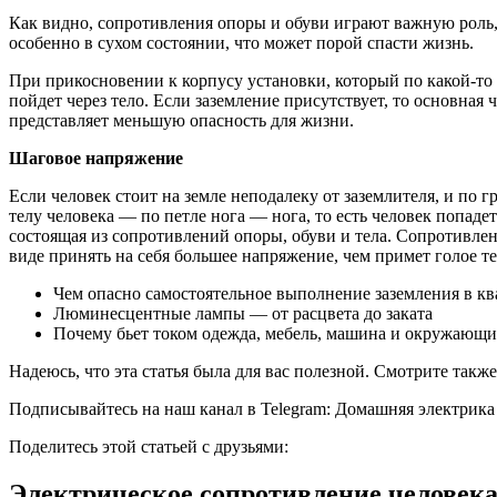
Как видно, сопротивления опоры и обуви играют важную роль, 
особенно в сухом состоянии, что может порой спасти жизнь.
При прикосновении к корпусу установки, который по какой-то п
пойдет через тело. Если заземление присутствует, то основная ч
представляет меньшую опасность для жизни.
Шаговое напряжение
Если человек стоит на земле неподалеку от заземлителя, и по г
телу человека — по петле нога — нога, то есть человек попаде
состоящая из сопротивлений опоры, обуви и тела. Сопротивле
виде принять на себя большее напряжение, чем примет голое те
Чем опасно самостоятельное выполнение заземления в кв
Люминесцентные лампы — от расцвета до заката
Почему бьет током одежда, мебель, машина и окружающ
Надеюсь, что эта статья была для вас полезной. Смотрите такж
Подписывайтесь на наш канал в Telegram: Домашняя электрика
Поделитесь этой статьей с друзьями:
Электрическое сопротивление человека