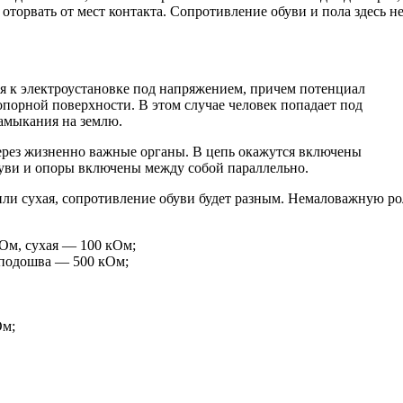
торвать от мест контакта. Сопротивление обуви и пола здесь н
лся к электроустановке под напряжением, причем потенциал
опорной поверхности. В этом случае человек попадает под
замыкания на землю.
через жизненно важные органы. В цепь окажутся включены
буви и опоры включены между собой параллельно.
или сухая, сопротивление обуви будет разным. Немаловажную ро
Ом, сухая — 100 кОм;
 подошва — 500 кОм;
Ом;