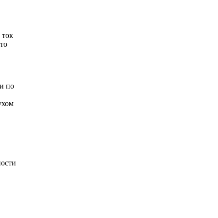
 ток
это
ги по
ухом
ности