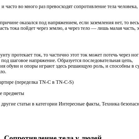
и часто во много раз превосходят сопротивление тела человека,
ричине оказался под напряжением, если заземления нет, то весь
асть тока пойдет через землю, а через тело — лишь малая часть, 
рунту протекает ток, то частично этот ток может потечь через но
т под шаговое напряжение. Образуется последовательная цепь,
ния обуви и опоры играют здесь решающую роль, и способны в с
ло.
артире (переделка TN-C в TN-C-S)
ие предметы
е другие статьи в категории Интересные факты, Техника безопас
. Сопротивление тела у людей.