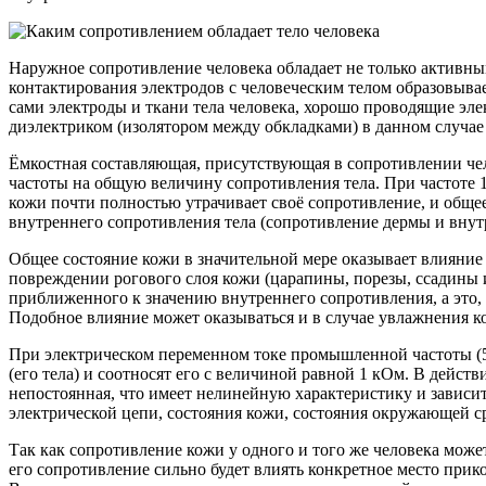
Наружное сопротивление человека обладает не только активны
контактирования электродов с человеческим телом образовывае
сами электроды и ткани тела человека, хорошо проводящие эле
диэлектриком (изолятором между обкладками) в данном случае
Ёмкостная составляющая, присутствующая в сопротивлении чело
частоты на общую величину сопротивления тела. При частоте 
кожи почти полностью утрачивает своё сопротивление, и общее
внутреннего сопротивления тела (сопротивление дермы и внут
Общее состояние кожи в значительной мере оказывает влияние
повреждении рогового слоя кожи (царапины, порезы, ссадины 
приближенного к значению внутреннего сопротивления, а это,
Подобное влияние может оказываться и в случае увлажнения к
При электрическом переменном токе промышленной частоты (50
(его тела) и соотносят его с величиной равной 1 кОм. В дейст
непостоянная, что имеет нелинейную характеристику и зависит
электрической цепи, состояния кожи, состояния окружающей ср
Так как сопротивление кожи у одного и того же человека может 
его сопротивление сильно будет влиять конкретное место прик