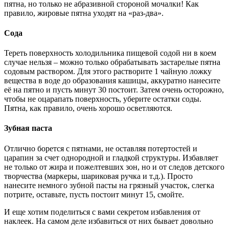
пятна, но только не абразивной стороной мочалки! Как
правило, жировые пятна уходят на «раз-два».
Сода
Тереть поверхность холодильника пищевой содой ни в коем
случае нельзя – можно только обрабатывать застарелые пятна
содовым раствором. Для этого растворите 1 чайную ложку
вещества в воде до образования кашицы, аккуратно нанесите
её на пятно и пусть минут 30 постоит. Затем очень осторожно,
чтобы не оцарапать поверхность, уберите остатки соды.
Пятна, как правило, очень хорошо осветляются.
Зубная паста
Отлично борется с пятнами, не оставляя потертостей и
царапин за счет однородной и гладкой структуры. Избавляет
не только от жира и пожелтевших зон, но и от следов детского
творчества (маркеры, шариковая ручка и т.д.). Просто
нанесите немного зубной пасты на грязный участок, слегка
потрите, оставьте, пусть постоит минут 15, смойте.
И еще хотим поделиться с вами секретом избавления от
наклеек. На самом деле избавиться от них бывает довольно