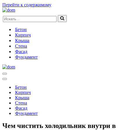
Перейти к содержимому
Искать...
Бетон
Кирпич
Крыша
Стена
Фасад
Фундамент
Меню
навигации
Меню
навигации
Бетон
Кирпич
Крыша
Стена
Фасад
Фундамент
Чем чистить холодильник внутри в