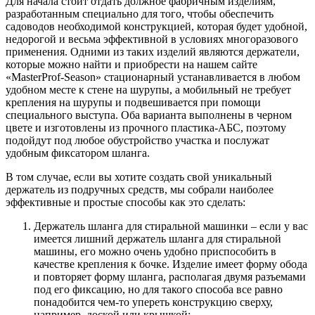
Для начала стоит отдать должное фабричным изделиям,
разработанным специально для того, чтобы обеспечить
садоводов необходимой конструкцией, которая будет удобной,
недорогой и весьма эффективной в условиях многоразового
применения. Одними из таких изделий являются держатели,
которые можно найти и приобрести на нашем сайте
«MasterProf-Season» стационарный устанавливается в любом
удобном месте к стене на шурупы, а мобильный не требует
крепления на шурупы и подвешивается при помощи
специального выступа. Оба варианта выполнены в черном
цвете и изготовлены из прочного пластика-АБС, поэтому
подойдут под любое обустройство участка и послужат
удобным фиксатором шланга.
В том случае, если вы хотите создать свой уникальный
держатель из подручных средств, мы собрали наиболее
эффективные и простые способы как это сделать:
Держатель шланга для стиральной машинки – если у вас
имеется лишний держатель шланга для стиральной
машины, его можно очень удобно приспособить в
качестве крепления к бочке. Изделие имеет форму обода
и повторяет форму шланга, располагая двумя разъемами
под его фиксацию, но для такого способа все равно
понадобится чем-то упереть конструкцию сверху,
например, доской или крышкой;