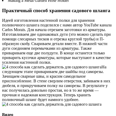
Making a Metal Garden Hose Holder
Практичный способ хранения садового шланга
Идеей изготовления настенной полки для хранения
поливочного шланга поделился с нами автор YouTube канала
Carlos Morais. Для начала отрезаем заготовки из арматуры.
Изготавливаем две одинаковых дуги (это можно сделать при
помощи слесарных тисков и отрезка круглой трубы) и П-
образную скобу. Свариваем детали вместе. В нижней части
дуги соединяем перемычками из арматуры. Также
привариваем еще две полудуги. В конце останется только
приварить кусочки арматуры, которые выступают в качестве
усиления настенной полки.
На
следующем этапе привариваем две шайбы под саморезы.
Зачищаем сварные швы, и красим самодельное
приспособление. В стене сверлим отверстия, забиваем в них
дюбеля, и прикручиваем полку на саморезы. В результате у
нас получилась довольно простая, но в то же время —
прочная и надежная конструкция. Теперь хранить
поливочный шланг будет намного удобнее.
Видео