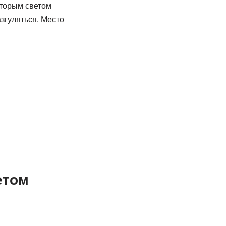
вторым светом
згуляться. Место
етом