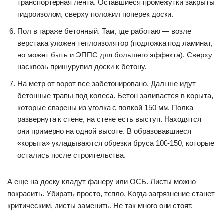
транспортёрная лента. Оставшиеся промежутки закрыты
гидроизолом, сверху положил поперек доски.
Пол в гараже бетонный. Там, где работаю — возле
верстака уложен теплоизолятор (подложка под ламинат,
но может быть и ЭППС для большего эффекта). Сверху
насквозь пришурупил доски к бетону.
На метр от ворот все забетонировано. Дальше идут
бетонные трапы под колеса. Бетон заливается в корыта,
которые сварены из уголка с полкой 150 мм. Полка
развернута к стене, на стене есть выступ. Находятся
они примерно на одной высоте. В образовавшиеся
«корыта» укладываются обрезки бруса 100-150, которые
остались после строительства.
А еще на доску кладут фанеру или ОСБ. Листы можно
покрасить. Убирать просто, тепло. Когда загрязнение станет
критическим, листы заменить. Не так много они стоят.