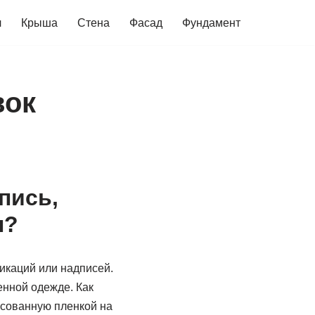
ч
Крыша
Стена
Фасад
Фундамент
вок
пись,
ы?
икаций или надписей.
енной одежде. Как
исованную пленкой на