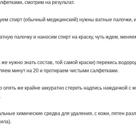
лфетками, смотрим на результат.
буем спирт (обычный медицинский) нужны ватные палочки, и
тную палочку и наносим спирт на краску, чуть ждем, меняе
 же нужно знать состав, той самой краски) перекись водор
вляем минут на 20 и протираем чистыми салфетками.
 опять же крайне аккуратно стереть надпись наждачкой с м
.
альные химические средва для удаления, с кожи, пятен ра
ила).