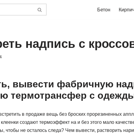
Бетон
Кирпи
реть надпись с кроссо
4
ть, вывести фабричную над
ю термотрансфер с одежд
встретить в продаже вещь без броских прорезиненных аппл
клеенки создают термоэффект на и без этого мало качеств
ы, чтобы не осталось следа? Чем вывести, растворить нар