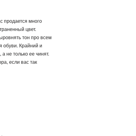
ас продается много
траненный цвет.
выровнять тон про всем
я обуви. Крайний и
а не только ее чинят.
ра, если вас так