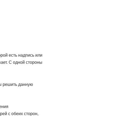
орой есть надпись или
вает. С одной стороны
бы решить данную
ения
ей с обеих сторон,