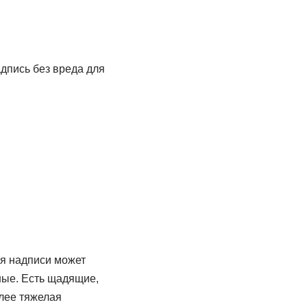
адпись без вреда для
ия надписи может
ные. Есть щадящие,
лее тяжелая