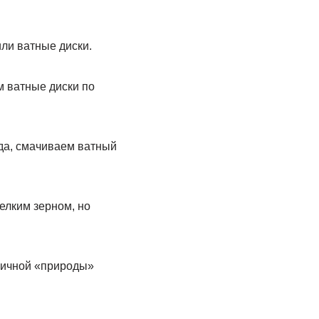
ли ватные диски.
м ватные диски по
ода, смачиваем ватный
елким зерном, но
зличной «природы»