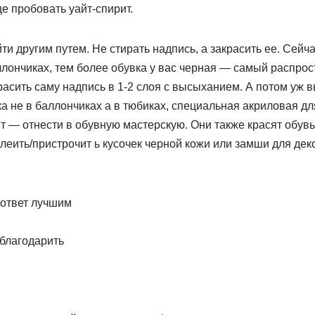
е пробовать уайт-спирит.
ти другим путем. Не стирать надпись, а закрасить ее. Сейч
ллончиках, тем более обувка у вас черная — самый распрос
асить саму надпись в 1-2 слоя с высыханием. А потом уж 
ка не в баллончиках а в тюбиках, специальная акриловая дл
 — отнести в обувную мастерскую. Они также красят обувь, 
еить/пристрочит­ ь кусочек черной кожи или замши для деко
 ответ лучшим
тблагодарить