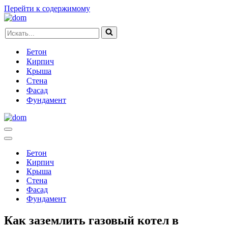
Перейти к содержимому
Искать...
Бетон
Кирпич
Крыша
Стена
Фасад
Фундамент
Меню
навигации
Меню
навигации
Бетон
Кирпич
Крыша
Стена
Фасад
Фундамент
Как заземлить газовый котел в