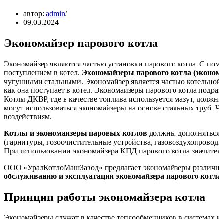
автор:
admin
09.03.2024
Экономайзер парового котла
Экономайзер являются частью установки парового котла. С по
поступлением в котел.
Экономайзеры парового котла (эконо
чугунными стальными. Экономайзер является частью котельной
как она поступает в котел. Экономайзеры парового котла подр
Котлы ДКВР, где в качестве топлива используется мазут, дол
могут использоваться экономайзеры на основе стальных труб
воздействиям.
Котлы и экономайзеры паровых котлов
должны дополняться
(гарнитуры, гозоочистительные устройства, газовоздухопрово
При использовании экономайзера КПД парового котла значител
ООО «УралКотлоМашЗавод» предлагает экономайзеры различн
обслуживанию и эксплуатации экономайзера парового котла
Принцип работы экономайзера котла
Экономайзеры служат в качестве теплообменников в системах 