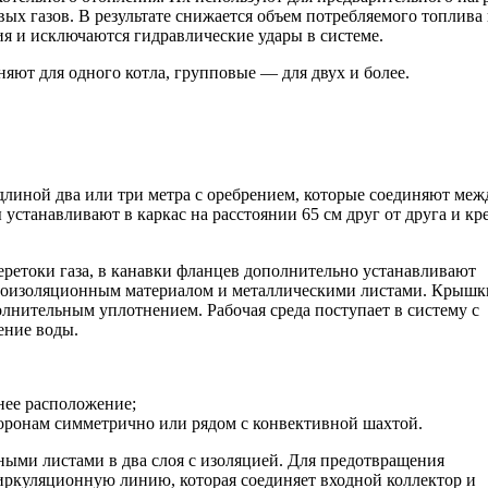
х газов. В результате снижается объем потребляемого топлива
я и исключаются гидравлические удары в системе.
яют для одного котла, групповые — для двух и более.
линой два или три метра с оребрением, которые соединяют меж
станавливают в каркас на расстоянии 65 см друг от друга и кр
ретоки газа, в канавки фланцев дополнительно устанавливают
плоизоляционным материалом и металлическими листами. Крышк
лнительным уплотнением. Рабочая среда поступает в систему с
ение воды.
нее расположение;
торонам симметрично или рядом с конвективной шахтой.
ми листами в два слоя с изоляцией. Для предотвращения
ркуляционную линию, которая соединяет входной коллектор и