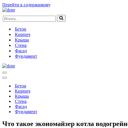
Перейти к содержимому
Искать...
Бетон
Кирпич
Крыша
Стена
Фасад
Фундамент
Меню
навигации
Меню
навигации
Бетон
Кирпич
Крыша
Стена
Фасад
Фундамент
Что такое экономайзер котла водогрейн