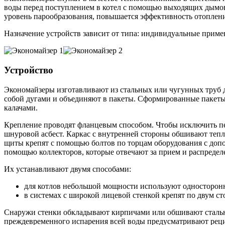
воды перед поступлением в котел с помощью выходящих дымовы
уровень парообразования, повышается эффективность отоплени
Назначение устройств зависит от типа: индивидуальные примен
Устройство
Экономайзеры изготавливают из стальных или чугунных труб д
собой дугами и объединяют в пакеты. Сформированные пакеты у
калачами.
Крепление проводят фланцевым способом. Чтобы исключить пе
шнуровой асбест. Каркас с внутренней стороны обшивают те
щиты крепят с помощью болтов по торцам оборудования с допо
помощью коллекторов, которые отвечают за прием и распредел
Их устанавливают двумя способами:
для котлов небольшой мощности используют односторон
в системах с широкой лицевой стенкой крепят по двум с
Снаружи стенки обкладывают кирпичами или обшивают стальны
преждевременного испарения всей воды предусматривают реци