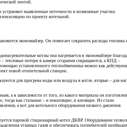
ической лентой.
и устраняют выявленные неточности и возможные участки
лоизоляцию по проекту котельной.
новится экономайзер. Он помогает сократить расходы топлива 
донагревательные котлы она нагревается в экономайзере благод
е – тепловые потери в камере сгорания сокращаются, а КПД –
с помощью установленного теплообменника можно как действую
оект новой отопительной станции.
уются для прогрева воды или воздуха в котле, вторые – для на
, а в зависимости от того, из какого материала он изготовлен
 тогда как стальные – и некипящие, и кипящие. Из стали
авления, а вот для котельного оборудования низкого давления
ируется паровой стационарный котел ДКВР. Оборудование позвол
 выделения угарных газов и обеспечивать потребителей необход