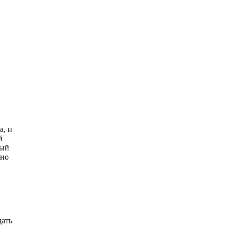
а, и
й
ный
ьно
дать