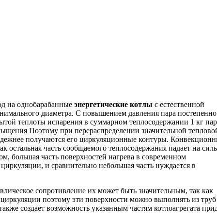
од на однобарабанные
энергетические котлы
с естественной
инимального диаметра. С повышением давления пара постепенно
рытой теплоты испарения в суммарном теплосодержании 1 кг пар
насыщения Поэтому при перераспределении значительной теплово
надежнее получаются его циркуляционные контуры. Конвекцион
ак остальная часть сообщаемого теплосодержания падает на сил
ом, большая часть поверхностей нагрева в современном
 циркуляции, и сравнительно небольшая часть нуждается в
влическое сопротивление их может быть значительным, так как
т циркуляции поэтому эти поверхности можно выполнять из труб
также создает возможность указанным частям котлоагрегата при