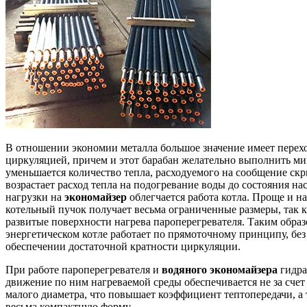
В отношении экономии металла большое значение имеет перех
циркуляцией, причем и этот барабан желательно выполнить м
уменьшается количество тепла, расходуемого на сообщение ск
возрастает расход тепла на подогревание воды до состояния 
нагрузки на
экономайзер
облегчается работа котла. Проще и 
котельный пучок получает весьма ограниченные размеры, так к
развитые поверхности нагрева пароперегревателя. Таким образ
энергетическом котле работает по прямоточному принципу, без
обеспечении достаточной кратности циркуляции.
При работе пароперегревателя и
водяного экономайзера
гидра
движение по ним нагреваемой среды обеспечивается не за сче
малого диаметра, что повышает коэффициент тептопередачи, а 
весьма компактную форму.