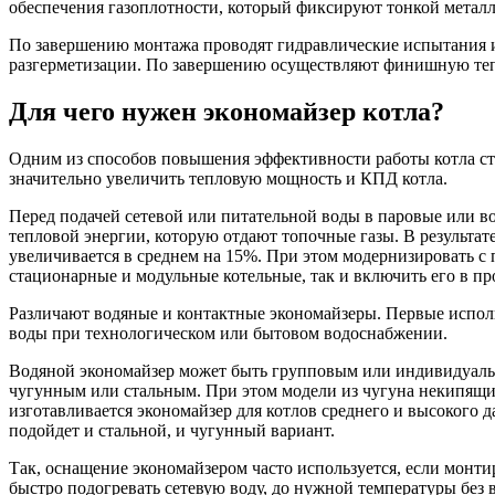
обеспечения газоплотности, который фиксируют тонкой металл
По завершению монтажа проводят гидравлические испытания 
разгерметизации. По завершению осуществляют финишную теп
Для чего нужен экономайзер котла?
Одним из способов повышения эффективности работы котла ста
значительно увеличить тепловую мощность и КПД котла.
Перед подачей сетевой или питательной воды в паровые или во
тепловой энергии, которую отдают топочные газы. В результат
увеличивается в среднем на 15%. При этом модернизировать 
стационарные и модульные котельные, так и включить его в пр
Различают водяные и контактные экономайзеры. Первые использ
воды при технологическом или бытовом водоснабжении.
Водяной экономайзер может быть групповым или индивидуальным
чугунным или стальным. При этом модели из чугуна некипящие,
изготавливается экономайзер для котлов среднего и высокого д
подойдет и стальной, и чугунный вариант.
Так, оснащение экономайзером часто используется, если монт
быстро подогревать сетевую воду, до нужной температуры без