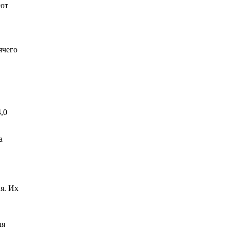
ают
ячего
,0
а
я. Их
ля