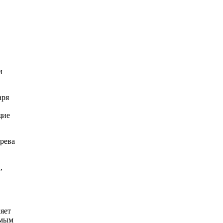
и
аря
щие
грева
, –
яет
имым