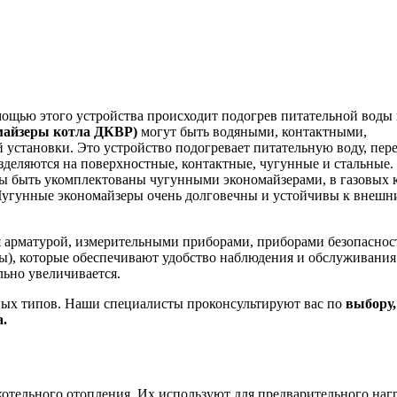
мощью этого устройства происходит подогрев питательной воды
майзеры котла ДКВР)
могут быть водяными, контактными,
 установки. Это устройство подогревает питательную воду, пере
азделяются на поверхностные, контактные, чугунные и стальные.
жны быть укомплектованы чугунными экономайзерами, в газовых 
. Чугунные экономайзеры очень долговечны и устойчивы к внешн
 арматурой, измерительными приборами, приборами безопаснос
ды), которые обеспечивают удобство наблюдения и обслуживания
ьно увеличивается.
ых типов. Наши специалисты проконсультируют вас по
выбору,
.
котельного отопления. Их используют для предварительного наг