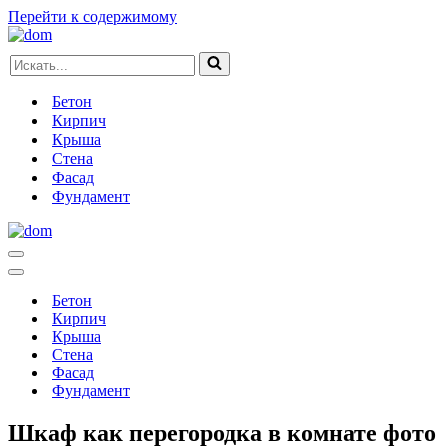
Перейти к содержимому
Искать...
Бетон
Кирпич
Крыша
Стена
Фасад
Фундамент
Меню
навигации
Меню
навигации
Бетон
Кирпич
Крыша
Стена
Фасад
Фундамент
Шкаф как перегородка в комнате фото