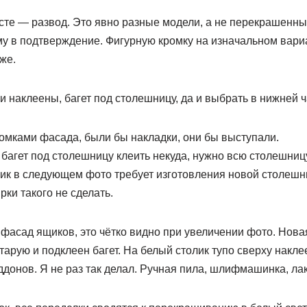
сте — развод. Это явно разные модели, а не перекрашенн
у в подтверждение. Фигурную кромку на изначальном вариа
же.
ки наклеены, багет под столешницу, да и выбрать в нижней ч
ромками фасада, были бы накладки, они бы выступали.
 багет под столешницу клеить некуда, нужно всю столешниц
лик в следующем фото требует изготовления новой столешн
рки такого не сделать.
 фасад ящиков, это чётко видно при увеличении фото. Нов
тарую и подклеен багет. На белый столик тупо сверху накл
ддонов. Я не раз так делал. Ручная пила, шлифмашинка, лак