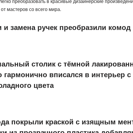
 легко преобразовать в красивые дизайнерские произведен
от мастеров со всего мира.
и и замена ручек преобразили комод
нальный столик с тёмной лакирован
 гармонично вписался в интерьер с
ладного цвета
ода покрыли краской с изящным ме
чки из прозрачного пластика добавл