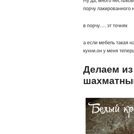
Ну да, много нестыков
порчу лакированного 
в порчу…. эт точняк
а если мебель такая н
кухни.он у меня тепер
Делаем из
шахматны