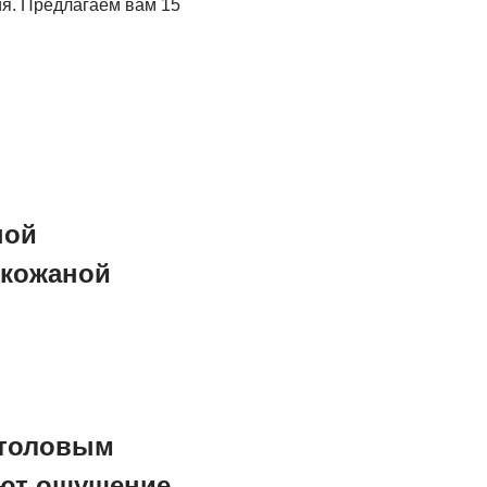
ия. Предлагаем вам 15
ной
 кожаной
нтоловым
яют ощущение