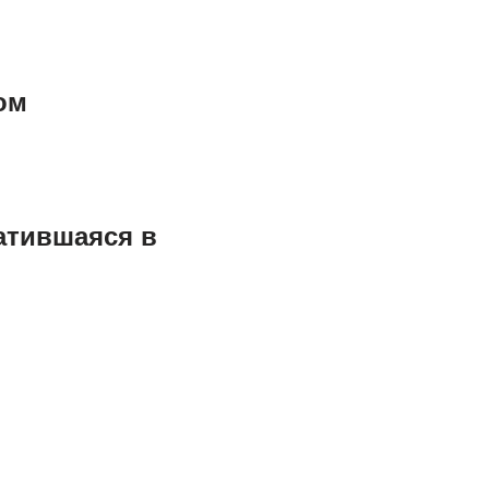
ом
ратившаяся в