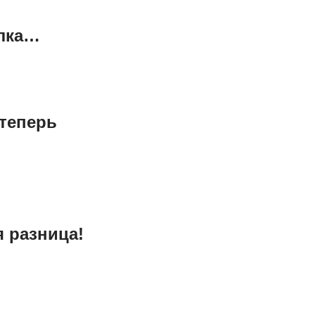
олка…
теперь
я разница!