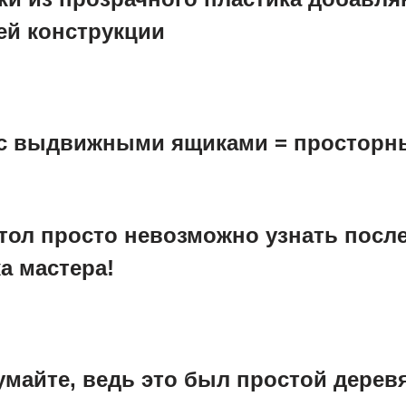
ей конструкции
 с выдвижными ящиками = просторн
ол просто невозможно узнать после 
а мастера!
думайте, ведь это был простой дер