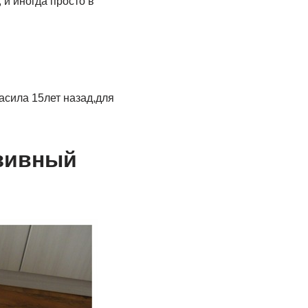
 и иногда просто в
расила 15лет назад,для
юзивный