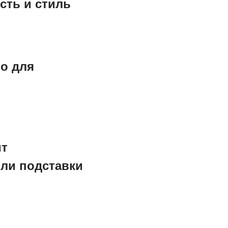
сть и стиль
но для
ит
или подставки