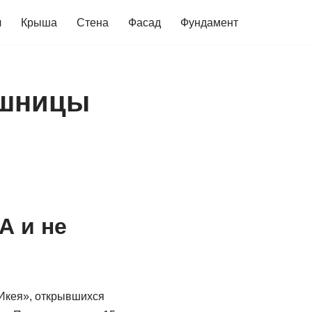
ч
Крыша
Стена
Фасад
Фундамент
ешницы
А и не
«Икея», открывшихся