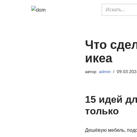
Перейти
к
содержимому
Что сде
икеа
автор:
admin
09.03.202
15 идей д
только
Дешёвую мебель, подо