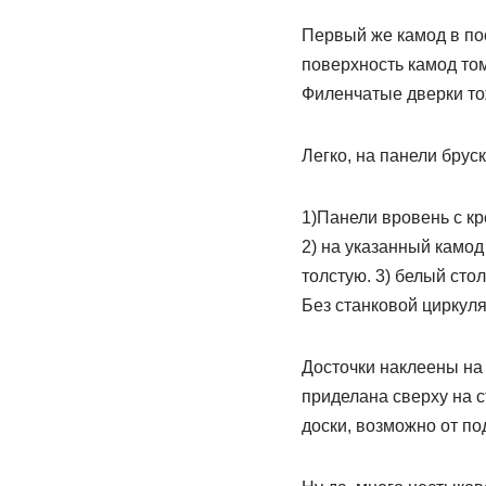
Первый же камод в по
поверхность камод том
Филенчатые дверки то
Легко, на панели брус
1)Панели вровень с к
2) на указанный камод
толстую. 3) белый сто
Без станковой циркуля
Досточки наклеены на
приделана сверху на с
доски, возможно от по