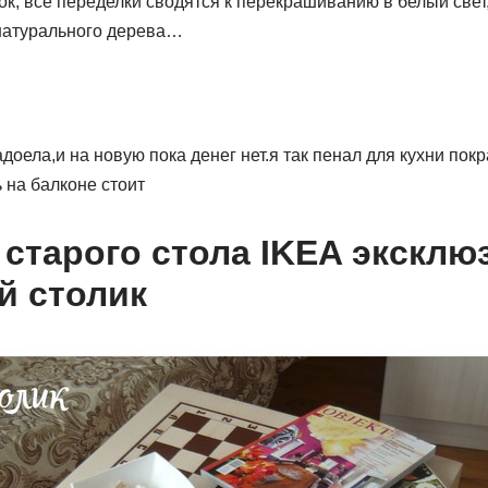
ок, все переделки сводятся к перекрашиванию в белый свет,
натурального дерева…
адоела,и на новую пока денег нет.я так пенал для кухни пок
ь на балконе стоит
 старого стола IKEA экскл
й столик