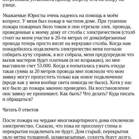
улице.
Уважаемые Юристы очень надеюсь на помощь в моём
вопросе. У меня был пожар в частном доме. При тушении
пожара пожарных било током и они отрезали элек. провода,
проведенные к моему дому от столба с электричеством (столб
стоит на моем участке в 20-ти метрах от дома)обрезанные
провода теперь просто висят на верхушке столба. Когда нам
понадобилось подключить электричество меня погнали
собирать кучу справок, я все собрала, меня предупредили что
вызов мастеров будет платным (я не возражаю), но мне
выставили счет 53.000. Когда я попыталась узнать откуда
такая сумма за 20 метров провода мне пояснили что мою
заявку могут пропустить только как новое подключение
(вроде как у меня вообще света никогда не было). Хотя у нас
все было до пожара законно проведено. На восстановление
они заявку не принимают. Как быть? Что делать? Куда писать
и обращаться?
Читать 0 ответов
После пожара на чердаке многоквартирного дома отключили
электричество. Сказали, что пока не просохнут стены и
перекрытия подключать не будут. Дом старый, перекрытия
окло метра толщиной, шлакозасыпные, сохнуть будут долго.