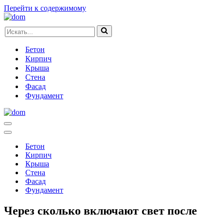
Перейти к содержимому
Искать...
Бетон
Кирпич
Крыша
Стена
Фасад
Фундамент
Меню
навигации
Меню
навигации
Бетон
Кирпич
Крыша
Стена
Фасад
Фундамент
Через сколько включают свет после