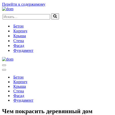
Перейти к содержимому
Искать...
Бетон
Кирпич
Крыша
Стена
Фасад
Фундамент
Меню
навигации
Меню
навигации
Бетон
Кирпич
Крыша
Стена
Фасад
Фундамент
Чем покрасить деревянный дом