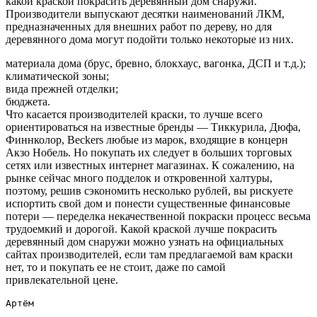
какой краской покрасить деревянный дом снаружи.
Производители выпускают десятки наименований ЛКМ,
предназначенных для внешних работ по дереву, но для
деревянного дома могут подойти только некоторые из них.
материала дома (брус, бревно, блокхаус, вагонка, ДСП и т.д.);
климатической зоны;
вида прежней отделки;
бюджета.
Что касается производителей краски, то лучше всего
ориентироваться на известные бренды — Тиккурила, Дюфа,
Финнколор, Beckers любые из марок, входящие в концерн
Акзо Нобель. Но покупать их следует в больших торговых
сетях или известных интернет магазинах. К сожалению, на
рынке сейчас много подделок и откровенной халтуры,
поэтому, решив сэкономить несколько рублей, вы рискуете
испортить свой дом и понести существенные финансовые
потери — переделка некачественной покраски процесс весьма
трудоемкий и дорогой. Какой краской лучше покрасить
деревянный дом снаружи можно узнать на официальных
сайтах производителей, если там предлагаемой вам краски
нет, то и покупать ее не стоит, даже по самой
привлекательной цене.
Артём