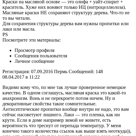
Краски на масляной основе — это олифа + уайт-спирит +
краситель. Хуже них воняют только НЦ (нитроцеллюлоза).
Масляные краски НЕ сохраняют структуру дерева. Что-то не
то вы читали.
Для сохранения структуры дерева вам нужны пропитки или
лаки или масла.
PS
Посмотрите эти материалы:
Просмотр профиля
Сообщения пользователя
Личное сообщение
Регистрация: 07.09.2016 Пермь Сообщений: 148
08.04.2017 в 11:22
Видимо кому что, по мне так лучше проверенное немецкое
качество. В одном соглашусь, масляная краска это какой-то
анахронизм. Вонь и не перекроете потом ничем. Ну и
декоративные свойства такие сомнительные.
Антисептические пропитки вообще внутри не надо, это вам
сейчас насоветуют лишнего. Лаки — это пленка, как ни
крути. Если в доме например зимой не живете, есть
вероятность что треснут от перепада температур. У меня
конечно такого количества ссылок как выше взять неоткуда)),