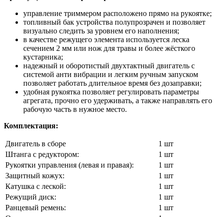
управление триммером расположено прямо на рукоятке;
топливный бак устройства полупрозрачен и позволяет
визуально следить за уровнем его наполнения;
в качестве режущего элемента используется леска
сечением 2 мм или нож для травы и более жёсткого
кустарника;
надежный и оборотистый двухтактный двигатель с
системой анти вибрации и легким ручным запуском
позволяет работать длительное время без дозаправки;
удобная рукоятка позволяет регулировать параметры
агрегата, прочно его удерживать, а также направлять его
рабочую часть в нужное место.
Комплектация:
Двигатель в сборе
1 шт
Штанга с редуктором:
1 шт
Рукоятки управления (левая и правая):
1 шт
Защитный кожух:
1 шт
Катушка с леской:
1 шт
Режущий диск:
1 шт
Ранцевый ремень:
1 шт