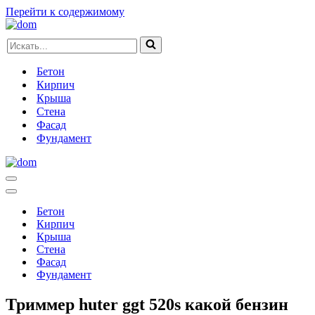
Перейти к содержимому
Искать...
Бетон
Кирпич
Крыша
Стена
Фасад
Фундамент
Меню
навигации
Меню
навигации
Бетон
Кирпич
Крыша
Стена
Фасад
Фундамент
Триммер huter ggt 520s какой бензин