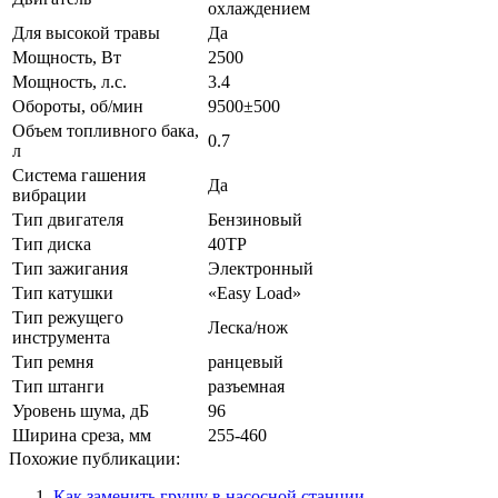
охлаждением
Для высокой травы
Да
Мощность, Вт
2500
Мощность, л.с.
3.4
Обороты, об/мин
9500±500
Объем топливного бака,
0.7
л
Система гашения
Да
вибрации
Тип двигателя
Бензиновый
Тип диска
40ТР
Тип зажигания
Электронный
Тип катушки
«Easy Load»
Тип режущего
Леска/нож
инструмента
Тип ремня
ранцевый
Тип штанги
разъемная
Уровень шума, дБ
96
Ширина среза, мм
255-460
Похожие публикации:
Как заменить грушу в насосной станции