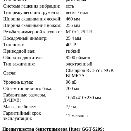
Система гашения вибрации:
есть
Тип режущего инструмента:
леска / нож
Ширина скашивания леской:
460 мм
Ширина скашивания ножом:
255 мм
Резьба триммерной катушки:
М10х1,25 LH
Посадочный диаметр:
25,4 мм
Тип ножа:
40TP
Приводной вал:
гибкий
Обороты двигателя:
9500 об/мин
Тип зажигания:
электронный
Champion RCJ6Y / NGK
Свеча:
BPMR7A
Уровень шума:
96 дБ
Объем топливного бака:
700 мл
Габаритные размеры,
1650x410x230 мм
Д×Ш×В:
Масса, не более:
7,9 кг
Гарантийный срок
12 месяцев
эксплуатации:
Преимущества бензотриммера Huter GGT-520S: