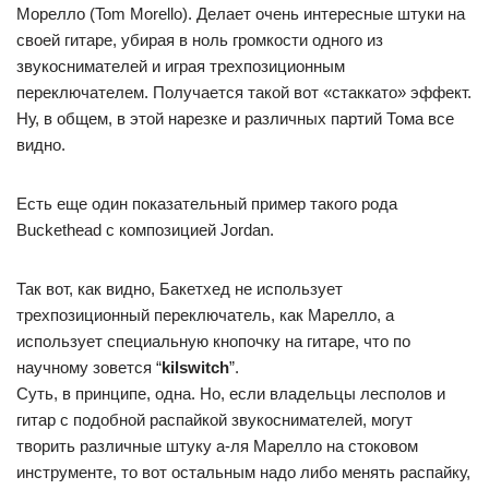
Морелло (Tom Morello). Делает очень интересные штуки на
своей гитаре, убирая в ноль громкости одного из
звукоснимателей и играя трехпозиционным
переключателем. Получается такой вот «стаккато» эффект.
Ну, в общем, в этой нарезке и различных партий Тома все
видно.
Есть еще один показательный пример такого рода
Buckethead с композицией Jordan.
Так вот, как видно, Бакетхед не использует
трехпозиционный переключатель, как Марелло, а
использует специальную кнопочку на гитаре, что по
научному зовется “
kilswitch
”.
Суть, в принципе, одна. Но, если владельцы лесполов и
гитар с подобной распайкой звукоснимателей, могут
творить различные штуку а-ля Марелло на стоковом
инструменте, то вот остальным надо либо менять распайку,