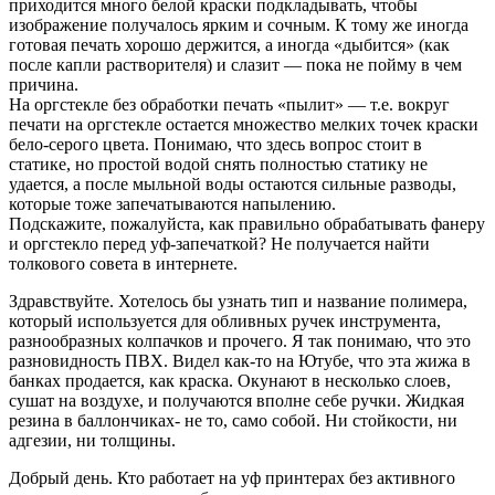
приходится много белой краски подкладывать, чтобы
изображение получалось ярким и сочным. К тому же иногда
готовая печать хорошо держится, а иногда «дыбится» (как
после капли растворителя) и слазит — пока не пойму в чем
причина.
На оргстекле без обработки печать «пылит» — т.е. вокруг
печати на оргстекле остается множество мелких точек краски
бело-серого цвета. Понимаю, что здесь вопрос стоит в
статике, но простой водой снять полностью статику не
удается, а после мыльной воды остаются сильные разводы,
которые тоже запечатываются напылению.
Подскажите, пожалуйста, как правильно обрабатывать фанеру
и оргстекло перед уф-запечаткой? Не получается найти
толкового совета в интернете.
Здравствуйте. Хотелось бы узнать тип и название полимера,
который используется для обливных ручек инструмента,
разнообразных колпачков и прочего. Я так понимаю, что это
разновидность ПВХ. Видел как-то на Ютубе, что эта жижа в
банках продается, как краска. Окунают в несколько слоев,
сушат на воздухе, и получаются вполне себе ручки. Жидкая
резина в баллончиках- не то, само собой. Ни стойкости, ни
адгезии, ни толщины.
Добрый день. Кто работает на уф принтерах без активного