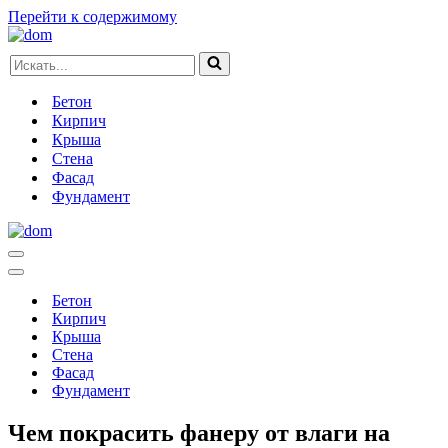
Перейти к содержимому
Искать...
Бетон
Кирпич
Крыша
Стена
Фасад
Фундамент
Меню
навигации
Меню
навигации
Бетон
Кирпич
Крыша
Стена
Фасад
Фундамент
Чем покрасить фанеру от влаги на