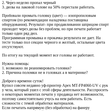
2. Через неделю пропал черный
3. дюзы на лаковой голове на 50% перестали работать.
Пробовали промыть головку (цвет) — изопропиловым
спиртом (по рекомендации наладчика поставщика
оборудования). Результат- при продавливании шприцом спирт
проходит через дюзы без проблем, но при печати работает
только один ряд дюз.
Программная промывка и прокачка результата не дает. На
тесте только пол секции черного и желтый, остальные цвета
отсутствуют.
По итогу на текущий момент все головы не работают.
Нужна помощь:
1. возможно ли реанимировать головки?
2. Причина поломки не в головках а в материнке?
Доброго времени суток!
Купил совсем недавно уф-принтер Apex MT-FP4060-UV с рук
у чела, который ушел с этой сферы деятельности. Расспросить
о некоторых моментах печати у продавца нет возможности,
поэтому самостоятельно учусь на нем работать. Есть
сложности с темой обработки материалов.
Если печатать напрямую (без обработки) на фанеру