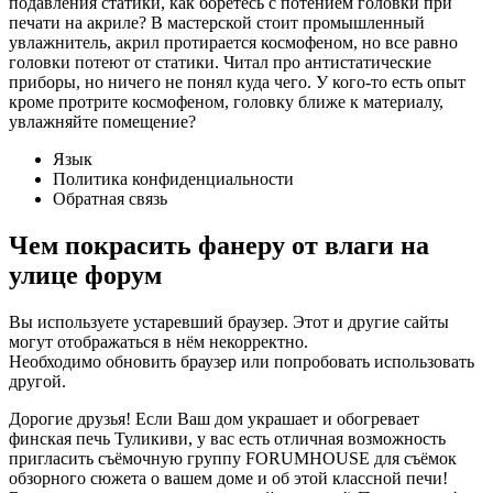
подавления статики, как боретесь с потением головки при
печати на акриле? В мастерской стоит промышленный
увлажнитель, акрил протирается космофеном, но все равно
головки потеют от статики. Читал про антистатические
приборы, но ничего не понял куда чего. У кого-то есть опыт
кроме протрите космофеном, головку ближе к материалу,
увлажняйте помещение?
Язык
Политика конфиденциальности
Обратная связь
Чем покрасить фанеру от влаги на
улице форум
Вы используете устаревший браузер. Этот и другие сайты
могут отображаться в нём некорректно.
Необходимо обновить браузер или попробовать использовать
другой.
Дорогие друзья! Если Ваш дом украшает и обогревает
финская печь Туликиви, у вас есть отличная возможность
пригласить съёмочную группу FORUMHOUSE для съёмок
обзорного сюжета о вашем доме и об этой классной печи!