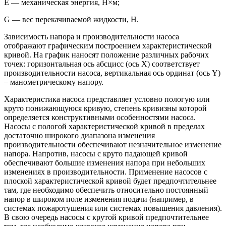
E — механическая энергия, Н×м;
G — вес перекачиваемой жидкости, Н.
Зависимость напора и производительности насоса
отображают графическим построением характеристической
кривой. На график наносят положение различных рабочих
точек: горизонтальная ось абсцисс (ось Х) соответствует
производительности насоса, вертикальная ось ординат (ось Y)
– манометрическому напору.
Характеристика насоса представляет условно пологую или
круто понижающуюся кривую, степень кривизны которой
определяется конструктивными особенностями насоса.
Насосы с пологой характеристической кривой в пределах
достаточно широкого диапазона изменения
производительности обеспечивают незначительное изменение
напора. Напротив, насосы с круто падающей кривой
обеспечивают большие изменения напора при небольших
изменениях в производительности. Применение насосов с
плоской характеристической кривой будет предпочтительнее
там, где необходимо обеспечить относительно постоянный
напор в широком поле изменения подачи (например, в
системах пожаротушения или системах повышения давления).
В свою очередь насосы с крутой кривой предпочтительнее