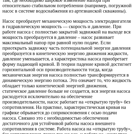
там, где необходимо широкое изменение напора при
относительно стабильном потреблении (например, погружной
насос в системе водоснабжения из артезианской скважины).
Насос преобразует механическую мощность электродвигателя
в гидравлическую мощность — скорость и давление. При
работе насоса с полностью закрытой задвижкой на выходе вся
мощность преобразуется в давление – насос развивает
максимальный напор при равной нулю подаче. Если
приоткрыть задвижку часть потенциальной энергии давления
преобразуется в кинетическую энергию движения жидкости,
давление уменьшается, а характеристика насоса приобретает
форму падающей кривой. В теории падение кривой достигнет
горизонтальной оси производительности тогда, когда
механическая энергия насоса полностью трансформируется в
динамическую энергию потока. Это означает то, что жидкость
обладает только кинетической энергией движения,
статическое давление больше не создается, вся энергия насоса
расходуется исключительно на обеспечение
производительности, насос работает на «открытую трубу» без
сопротивления. На практике, характеристическая кривая на
графике обрывается до соприкосновения с осью подачи
насоса. Связано это с необходимостью обеспечения
достаточного для устойчивой работы насоса внешнего
сопротивления в системе. Работа насоса на «открытую трубу»,