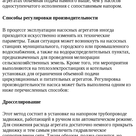
агрегатах объемная подача намного выше, чем у насосов
одноступенчатого исполнения с сопоставимым напором.
Способы регулировки производительности
В процессе эксплуатации насосных агрегатов иногда
приходится искусственно изменять их технические
параметры. Такая ситуация может возникнуть на насосных
станциях муниципального, городского или промышленного
водоснабжения, а также на водораспределительных пунктах,
предназначенных для проведения мелиорации
сельскохозяйственных земель. Кроме того, эти мероприятия
выполняются на теплоэлектростанциях и котельных
установках для ограничения объемной подачи
циркуляционных и питательных агрегатов. Регулировка
производительности насоса может быть выполнена одним из
ниже перечисленных способов:
Дросселирование
Этот метод состоит в установке на напорном трубопроводе
задвижки, работающей в ручном или автоматическом режиме.
Для снижения расхода агрегата достаточно немного прикрыть
задвижку и тем самым увеличить гидравлическое
сопротивление сети. Таким образом, подача снизится, но