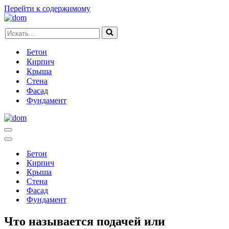
Перейти к содержимому
Искать...
Бетон
Кирпич
Крыша
Стена
Фасад
Фундамент
Меню
навигации
Меню
навигации
Бетон
Кирпич
Крыша
Стена
Фасад
Фундамент
Что называется подачей или