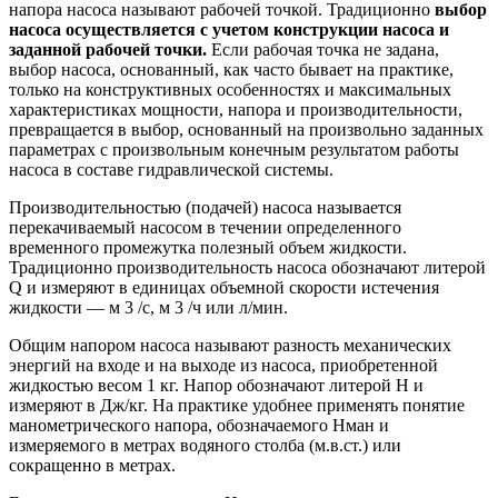
напора насоса называют рабочей точкой. Традиционно
выбор
насоса осуществляется с учетом конструкции насоса и
заданной рабочей точки.
Если рабочая точка не задана,
выбор насоса, основанный, как часто бывает на практике,
только на конструктивных особенностях и максимальных
характеристиках мощности, напора и производительности,
превращается в выбор, основанный на произвольно заданных
параметрах с произвольным конечным результатом работы
насоса в составе гидравлической системы.
Производительностью (подачей) насоса называется
перекачиваемый насосом в течении определенного
временного промежутка полезный объем жидкости.
Традиционно производительность насоса обозначают литерой
Q и измеряют в единицах объемной скорости истечения
жидкости — м 3 /с, м 3 /ч или л/мин.
Общим напором насоса называют разность механических
энергий на входе и на выходе из насоса, приобретенной
жидкостью весом 1 кг. Напор обозначают литерой Н и
измеряют в Дж/кг. На практике удобнее применять понятие
манометрического напора, обозначаемого Нман и
измеряемого в метрах водяного столба (м.в.ст.) или
сокращенно в метрах.