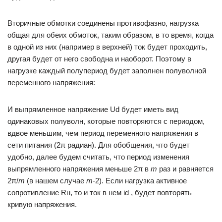
Вторичные обмотки соединены противофазно, нагрузка
общая для обеих обмоток, таким образом, в то время, когда
в одной из них (например в верхней) ток будет проходить,
другая будет от него свободна и наоборот. Поэтому в
нагрузке каждый полупериод будет заполнен полуволной
переменного напряжения:
И выпрямленное напряжение Ud будет иметь вид
одинаковых полуволн, которые повторяются с периодом,
вдвое меньшим, чем период переменного напряжения в
сети питания (2π радиан). Для обобщения, что будет
удобно, далее будем считать, что период изменения
выпрямленного напряжения меньше 2π в
m
раз и равняется
2π/
m
(в нашем случае
m
-2). Если нагрузка активное
сопротивление Rн, то и ток в нем id , будет повторять
кривую напряжения.