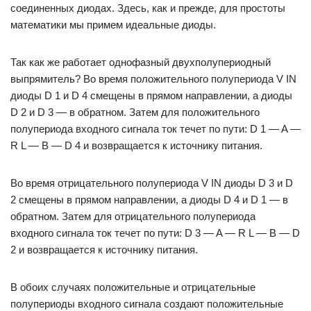
соединенных диодах. Здесь, как и прежде, для простоты
математики мы примем идеальные диоды.
Так как же работает однофазный двухполупериодный
выпрямитель? Во время положительного полупериода V IN
диоды D 1 и D 4 смещены в прямом направлении, а диоды
D 2 и D 3 — в обратном. Затем для положительного
полупериода входного сигнала ток течет по пути: D 1 — A —
R L — B — D 4 и возвращается к источнику питания.
Во время отрицательного полупериода V IN диоды D 3 и D
2 смещены в прямом направлении, а диоды D 4 и D 1 — в
обратном. Затем для отрицательного полупериода
входного сигнала ток течет по пути: D 3 — A — R L — B — D
2 и возвращается к источнику питания.
В обоих случаях положительные и отрицательные
полупериоды входного сигнала создают положительные