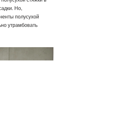
адки. Но,
оненты полусухой
ьно утрамбовать