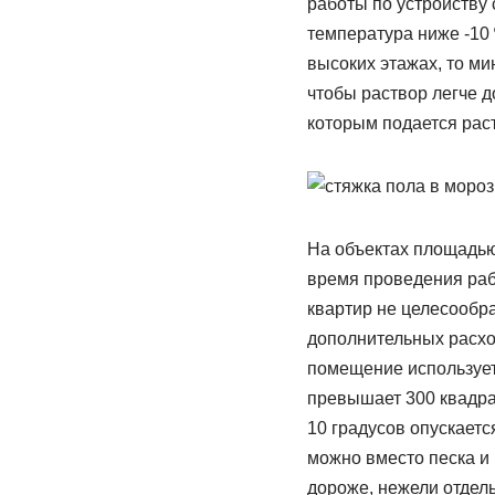
работы по устройству 
температура ниже -10 
высоких этажах, то ми
чтобы раствор легче 
которым подается рас
На объектах площадью
время проведения раб
квартир не целесообра
дополнительных расхо
помещение используетс
превышает 300 квадра
10 градусов опускаетс
можно вместо песка и 
дороже, нежели отдел