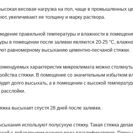
ысокая весовая нагрузка на пол, чаще в промышленных цел
ют, увеличивают ее толщину и марку раствора.
людение правильной температуры и влажности в помещен
уры в помещении после заливки являются 20-25 °C, влажно
уют равномерному высыханию цементно-песчаной стяжки.
омендуемых характеристик микроклимата можно столкнуть
ройства стяжки. В помещение со значительным избытком вл
будет долго высыхать, а в помещении с высокой температу
 расслойки.
яжка высыхает спустя 28 дней после заливки.
сыхания используют полусухую стяжку. Такая стяжка делае
сей с добавлением разного рода пластификаторов. Плюсы 