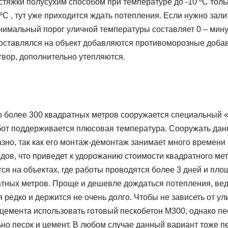
стяжки полусухим способом при температуре до -10 ºС тольк
ºС , тут уже приходится ждать потепления. Если нужно зали
нимальный порог уличной температуры составляет 0 – минус
доставлялся на объект добавляются противоморозные добавк
твор, дополнительно утепляются.
 более 300 квадратных метров сооружается специальный «т
от поддерживается плюсовая температура. Сооружать дан
зно, так как его монтаж-демонтаж занимает много времени 
дов, что приведет к удорожанию стоимости квадратного мет
я на объектах, где работы проводятся более 3 дней и пло
тных метров. Проще и дешевле дождаться потепления, ве
я редко и держится не очень долго. Чтобы не зависеть от у
цемента использовать готовый пескобетон М300, однако пес
ьно песок и цемент. В любом случае данный вариант тоже п