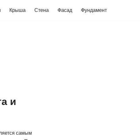
ч
Крыша
Стена
Фасад
Фундамент
а и
вляется самым