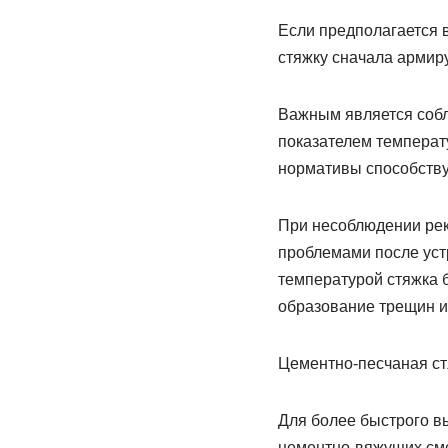
Если предполагается в
стяжку сначала армиру
Важным является соб
показателем температ
нормативы способств
При несоблюдении рек
проблемами после уст
температурой стяжка 
образование трещин и
Цементно-песчаная ст
Для более быстрого вы
цементно-вяжущих сме