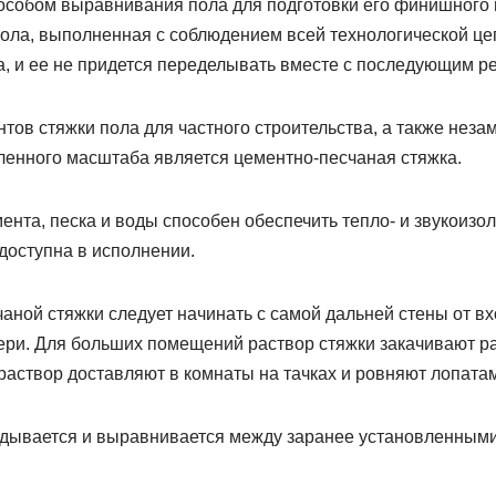
собом выравнивания пола для подготовки его финишного 
ола, выполненная с соблюдением всей технологической це
а, и ее не придется переделывать вместе с последующим 
тов стяжки пола для частного строительства, а также нез
енного масштаба является цементно-песчаная стяжка.
ента, песка и воды способен обеспечить тепло- и звукоиз
 доступна в исполнении.
аной стяжки следует начинать с самой дальней стены от в
вери. Для больших помещений раствор стяжки закачивают р
раствор доставляют в комнаты на тачках и ровняют лопата
адывается и выравнивается между заранее установленны