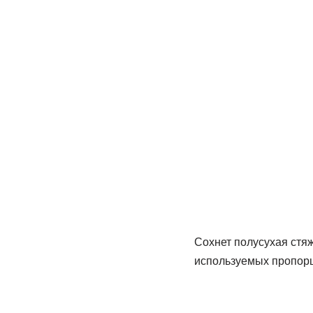
Сохнет полусухая стяж
используемых пропорц