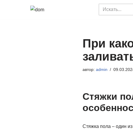
Перейти
к
содержимому
При как
заливат
автор:
admin
09.03.202
Стяжки по
особеннос
Стяжка пола – один и