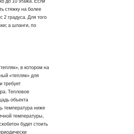
о до 10 этажа. Если
ть стяжку на более
 2 градуса. Для того
и; а шланги, по
епляк», в котором на
ный «тепляк» для
и требует
ра. Тепловое
щадь объекта
дь температура ниже
личной температуры,
кобетон будет стоить
ериодически