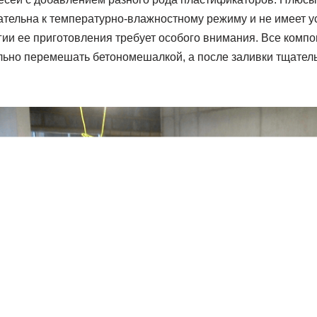
зательна к температурно-влажностному режиму и не имеет ус
гии ее приготовления требует особого внимания. Все комп
льно перемешать бетономешалкой, а после заливки тщател