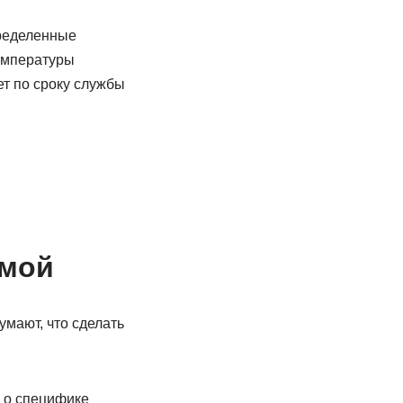
ределенные
емпературы
ет по сроку службы
имой
умают, что сделать
м о специфике