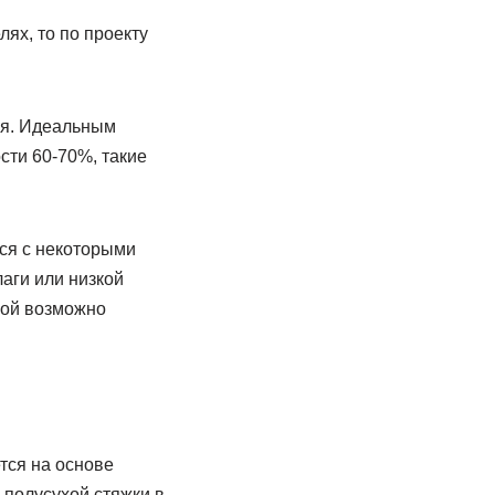
ях, то по проекту
ия. Идеальным
сти 60-70%, такие
ся с некоторыми
аги или низкой
рой возможно
тся на основе
полусухой стяжки в