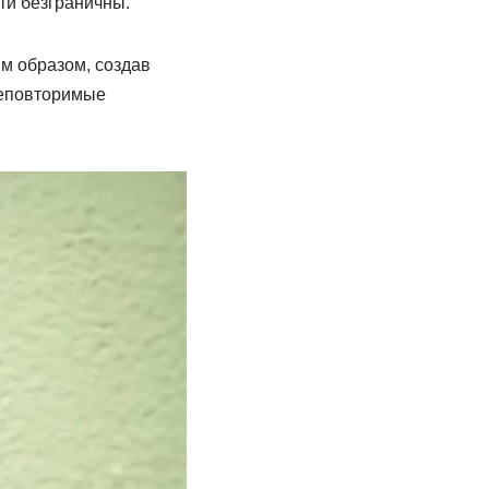
ти безграничны.
м образом, создав
неповторимые