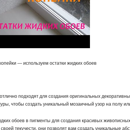
 копейки — используем остатки жидких обоев
 отлично подходят для создания оригинальных декоративны
туры, чтобы создать уникальный мозаичный узор на полу или
идких обоев в пигменты для создания красивых живописны
 своей текучести, они позволят вам создать уникальные аб