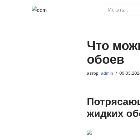
Перейти
к
содержимому
Что мож
обоев
автор:
admin
09.03.202
Потрясающ
жидких об