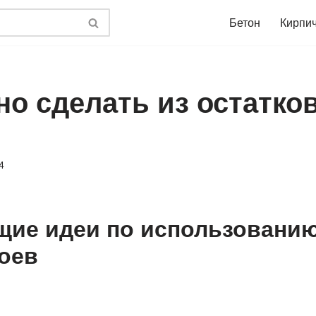
Бетон
Кирпи
но сделать из остатко
4
ие идеи по использованию
оев