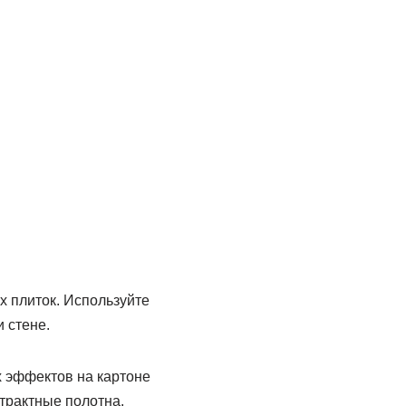
х плиток. Используйте
 стене.
х эффектов на картоне
страктные полотна.