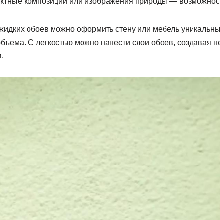
актные композиции или изображения природы — возможнос
жидких обоев можно оформить стену или мебель уникальны
объема. С легкостью можно нанести слои обоев, создавая 
.