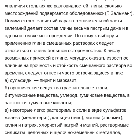
«наличия стольких же разновидностей глины, сколько
месторождений подвергается обследованию» (Г. Зальманг).
Помимо этого, слоистый характер значительной части
залеганий делает состав глины весьма пестрым даже и в
одном и том же месторождении. Поэтому к выбору и
применению глин в смешанных растворах следует
относиться с очень большой осторожностью. К числу
возможных примесей к глине, могущих оказать известное
влияние на прочность и стойкость смешанного раствора во
времени, следует отнести часто встречающиеся в них:
а) сульфиды — пирит и марказит;
б) органические вещества (растительные ткани,
битуминозные вещества, углерод, гуминовые вещества, в
частности, гумусовые кислоты;
в) некоторые легко растворимые соли в виде сульфатов
железа (мелантерит), кальция (гипс), магния (эпсомит),
калия и натрия, хлористый натрий и магний, растворимые
силикаты щелочных и щелочно-земельных металлов,