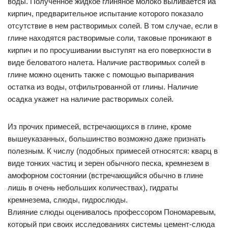
воды. Полученное жидкое глиняное молоко выливается иа
кирпич, предварительное испытание которого показало
отсутствие в нем растворимых солей. В том случае, если в
глине находятся растворимые соли, таковые проникают в
кирпич и по просушивании выступят на его поверхности в
виде беловатого налета. Наличие растворимых солей в
глине можно оценить также с помощью выпаривания
остатка из воды, отфильтрованной от глины. Наличие
осадка укажет на наличие растворимых солей.
Из прочих примесей, встречающихся в глине, кроме
вышеуказанных, большинство возможно даже признать
полезным. К числу (подобных примесей относятся: кварц в
виде тонких частиц и зерен обычного песка, кремнезем в
амофорном состоянии (встречающийся обычно в глине
лишь в очень небольших количествах), гидраты
кремнезема, слюды, гидрослюды.
Влияние слюды оценивалось профессором Пономаревым,
который при своих исследованиях системы цемент-слюда