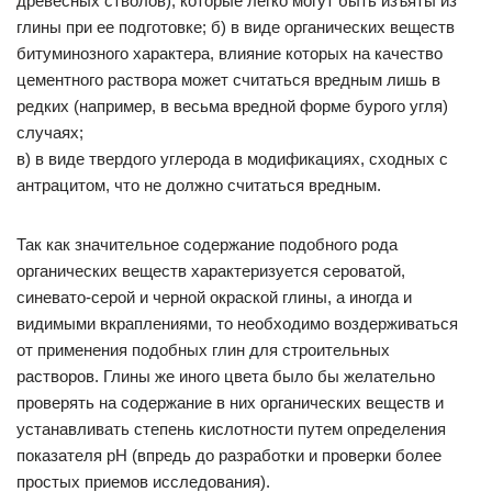
древесных стволов), которые легко могут быть изъяты из
глины при ее подготовке; б) в виде органических веществ
битуминозного характера, влияние которых на качество
цементного раствора может считаться вредным лишь в
редких (например, в весьма вредной форме бурого угля)
случаях;
в) в виде твердого углерода в модификациях, сходных с
антрацитом, что не должно считаться вредным.
Так как значительное содержание подобного рода
органических веществ характеризуется сероватой,
синевато-серой и черной окраской глины, а иногда и
видимыми вкраплениями, то необходимо воздерживаться
от применения подобных глин для строительных
растворов. Глины же иного цвета было бы желательно
проверять на содержание в них органических веществ и
устанавливать степень кислотности путем определения
показателя pH (впредь до разработки и проверки более
простых приемов исследования).