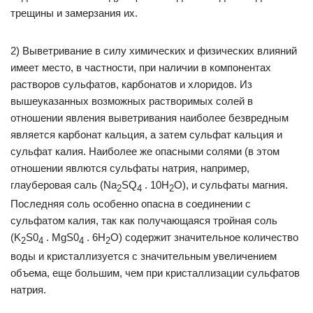
трещины и замерзания их.
2) Выветривание в силу химических и физических влияний
имеет место, в частности, при наличии в компонентах
растворов сульфатов, карбонатов и хлоридов. Из
вышеуказанных возможных растворимых солей в
отношении явления выветривания наиболее безвредным
является карбонат кальция, а затем сульфат кальция и
сульфат калия. Наиболее же опасными солями (в этом
отношении явлются сульфаты натрия, например,
глауберовая саль (Na
SQ
. 10Н
О), и сульфаты магния.
2
4
2
Последняя соль особенно опасна в соединении с
сульфатом калия, так как получающаяся тройная соль
(K
S0
. MgS0
. 6Н
О) содержит значительное количество
2
4
4
2
воды и кристаллизуется с значительным увеличением
объема, еще большим, чем при кристаллизации сульфатов
натрия.