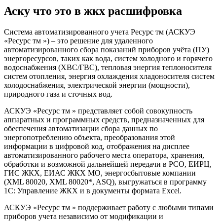
Аску что это в жкх расшифровка
Система автоматизированного учета Ресурс тм (АСКУЭ
«Ресурс тм ») – это решение для удаленного
автоматизированного сбора показаний приборов учёта (ПУ)
энергоресурсов, таких как вода, систем холодного и горячего
водоснабжения (ХВС/ГВС), тепловая энергия теплоносителя
систем отопления, энергия охлаждения хладоносителя систем
холодоснабжения, электрической энергии (мощности),
природного газа и сточных вод.
АСКУЭ «Ресурс тм » представляет собой совокупность
аппаратных и программных средств, предназначенных для
обеспечения автоматизации сбора данных по
энергопотреблению объекта, преобразования этой
информации в цифровой код, отображения на дисплее
автоматизированного рабочего места оператора, хранения,
обработки и возможной дальнейшей передачи в РСО, ЕИРЦ,
ГИС ЖКХ, ЕИАС ЖКХ МО, энергосбытовые компании
(XML 80020, XML 80020*, ASQ), выгружаться в программу
1С: Управление ЖКХ и в документы формата Excel.
АСКУЭ «Ресурс тм » поддерживает работу с любыми типами
приборов учета независимо от модификации и