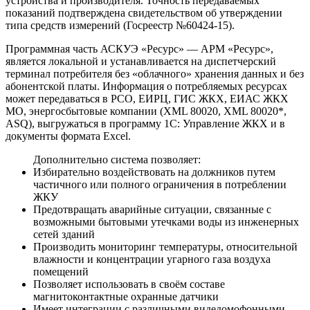
устройства и производителя. Точность передаваемых
показаний подтверждена свидетельством об утверждении
типа средств измерений (Госреестр №60424-15).
Программная часть АСКУЭ «Ресурс» — АРМ «Ресурс»,
является локальной и устанавливается на диспетчерский
терминал потребителя без «облачного» хранения данных и без
абонентской платы. Информация о потребляемых ресурсах
может передаваться в РСО, ЕИРЦ, ГИС ЖКХ, ЕИАС ЖКХ
МО, энергосбытовые компании (XML 80020, XML 80020*,
ASQ), выгружаться в программу 1С: Управление ЖКХ и в
документы формата Excel.
Дополнительно система позволяет:
Избирательно воздействовать на должников путем
частичного или полного ограничения в потреблении
ЖКУ
Предотвращать аварийные ситуации, связанные с
возможными бытовыми утечками воды из инженерных
сетей зданий
Производить мониторинг температуры, относительной
влажности и концентрации угарного газа воздуха
помещений
Позволяет использовать в своём составе
магнитоконтактные охранные датчики
Имеет интеграции с различными видедомофонными