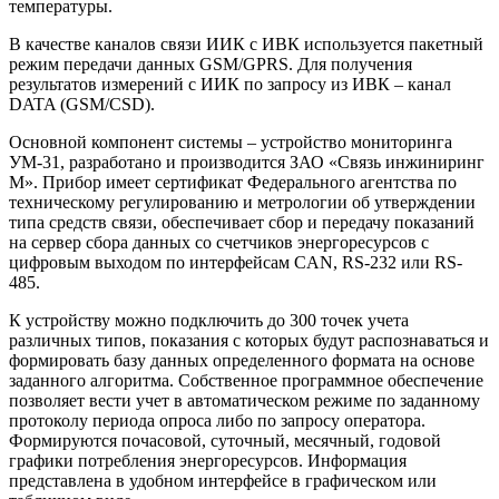
температуры.
В качестве каналов связи ИИК с ИВК используется пакетный
режим передачи данных GSM/GPRS. Для получения
результатов измерений с ИИК по запросу из ИВК – канал
DATA (GSM/CSD).
Основной компонент системы – устройство мониторинга
УМ‑31, разработано и производится ЗАО «Связь инжиниринг
М». Прибор имеет сертификат Федерального агентства по
техническому регулированию и метрологии об утверждении
типа средств связи, обеспечивает сбор и передачу показаний
на сервер сбора данных со счетчиков энергоресурсов с
цифровым выходом по интерфейсам CAN, RS-232 или RS-
485.
К устройству можно подключить до 300 точек учета
различных типов, показания с которых будут распознаваться и
формировать базу данных определенного формата на основе
заданного алгоритма. Собственное программное обеспечение
позволяет вести учет в автоматическом режиме по заданному
протоколу периода опроса либо по запросу оператора.
Формируются почасовой, суточный, месячный, годовой
графики потребления энергоресурсов. Информация
представлена в удобном интерфейсе в графическом или