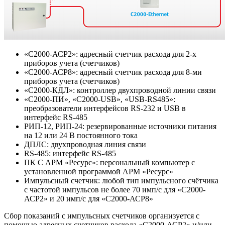
«С2000-АСР2»: адресный счетчик расхода для 2-х
приборов учета (счетчиков)
«С2000-АСР8»: адресный счетчик расхода для 8-ми
приборов учета (счетчиков)
«С2000-КДЛ»: контроллер двухпроводной линии связи
«С2000-ПИ», «С2000-USB», «USB-RS485»:
преобразователи интерфейсов RS-232 и USB в
интерфейс RS-485
РИП-12, РИП-24: резервированные источники питания
на 12 или 24 В постоянного тока
ДПЛС: двухпроводная линия связи
RS-485: интерфейс RS-485
ПК С АРМ «Ресурс»: персональный компьютер с
установленной программой АРМ «Ресурс»
Импульсный счетчик: любой тип импульсного счётчика
с частотой импульсов не более 70 имп/с для «С2000-
АСР2» и 20 имп/с для «С2000-АСР8»
Сбор показаний с импульсных счетчиков организуется с
помощью адресных счетчиков расхода «С2000-АСР2» и/или