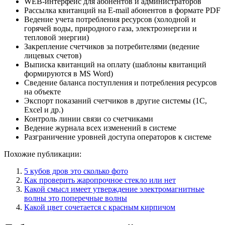
WEB-интерфейс для абонентов и администраторов
Рассылка квитанций на E-mail абонентов в формате PDF
Ведение учета потребления ресурсов (холодной и
горячей воды, природного газа, электроэнергии и
тепловой энергии)
Закрепление счетчиков за потребителями (ведение
лицевых счетов)
Выписка квитанций на оплату (шаблоны квитанций
формируются в MS Word)
Сведение баланса поступления и потребления ресурсов
на объекте
Экспорт показаний счетчиков в другие системы (1C,
Excel и др.)
Контроль линии связи со счетчиками
Ведение журнала всех изменений в системе
Разграничение уровней доступа операторов к системе
Похожие публикации:
5 кубов дров это сколько фото
Как проверить жаропрочное стекло или нет
Какой смысл имеет утверждение электромагнитные
волны это поперечные волны
Какой цвет сочетается с красным кирпичом