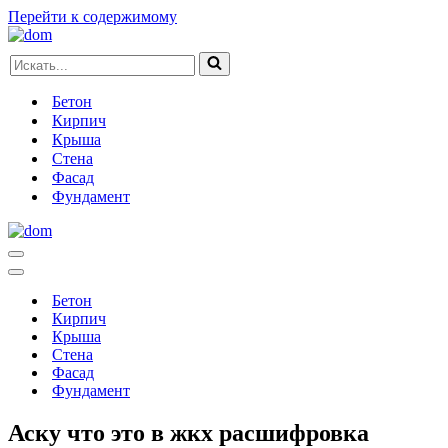
Перейти к содержимому
Искать...
Бетон
Кирпич
Крыша
Стена
Фасад
Фундамент
Меню
навигации
Меню
навигации
Бетон
Кирпич
Крыша
Стена
Фасад
Фундамент
Аску что это в жкх расшифровка