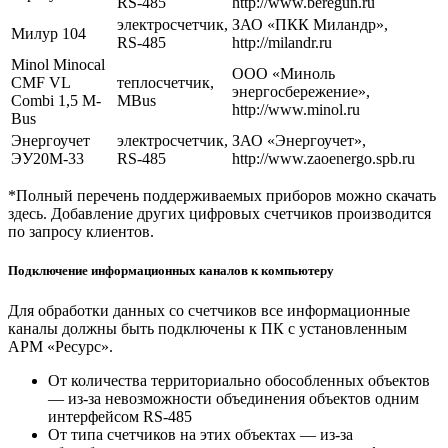
RS-485
http://www.beregun.ru
электросчетчик,
ЗАО «ПКК Миландр»,
Милур 104
RS-485
http://milandr.ru
Minol Minocal
ООО «Миноль
CMF VL
теплосчетчик,
энергосбережение»,
Combi 1,5 M-
MBus
http://www.minol.ru
Bus
Энергоучет
электросчетчик,
ЗАО «Энергоучет»,
ЭУ20М-33
RS-485
http://www.zaoenergo.spb.ru
*Полный перечень поддерживаемых приборов можно скачать
здесь. Добавление других цифровых счетчиков производится
по запросу клиентов.
Подключение информационных каналов к компьютеру
Для обработки данных со счетчиков все информационные
каналы должны быть подключены к ПК с установленным
АРМ «Ресурс».
От количества территориально обособленных объектов
— из-за невозможности объединения объектов одним
интерфейсом RS-485
От типа счетчиков на этих объектах — из-за