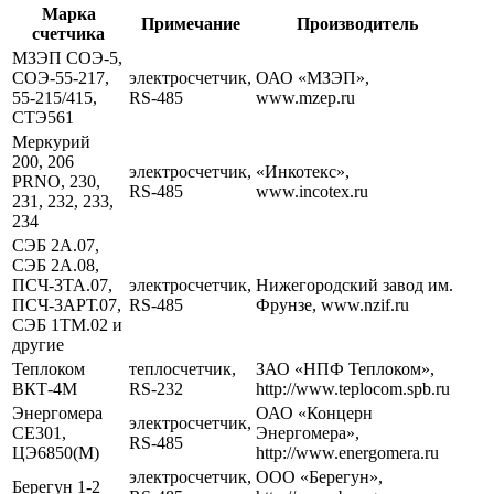
Марка
Примечание
Производитель
счетчика
МЗЭП СОЭ-5,
СОЭ-55-217,
электросчетчик,
ОАО «МЗЭП»,
55-215/415,
RS-485
www.mzep.ru
СТЭ561
Меркурий
200, 206
электросчетчик,
«Инкотекс»,
PRNO, 230,
RS-485
www.incotex.ru
231, 232, 233,
234
СЭБ 2А.07,
СЭБ 2А.08,
ПСЧ-3ТА.07,
электросчетчик,
Нижегородский завод им.
ПСЧ-3АРТ.07,
RS-485
Фрунзе, www.nzif.ru
СЭБ 1TM.02 и
другие
Теплоком
теплосчетчик,
ЗАО «НПФ Теплоком»,
ВКТ-4М
RS-232
http://www.teplocom.spb.ru
Энергомера
ОАО «Концерн
электросчетчик,
СЕ301,
Энергомера»,
RS-485
ЦЭ6850(М)
http://www.energomera.ru
электросчетчик,
ООО «Берегун»,
Берегун 1-2