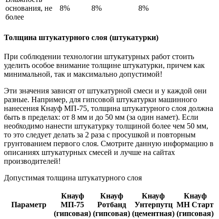
основания, не
8%
8%
8%
более
Толщина штукатурного слоя (штукатурки)
При соблюдении технологии штукатурных работ стоить
уделить особое внимание толщине штукатурки, причем как
минимальной, так и максимально допустимой!
Эти значения зависят от штукатурной смеси и у каждой они
разные. Например, для гипсовой штукатурки машинного
нанесения Кнауф МП-75, толщина штукатурного слоя должна
быть в пределах: от 8 мм и до 50 мм (за один намет). Если
необходимо нанести штукатурку толщиной более чем 50 мм,
то это следует делать за 2 раза с просушкой и повторным
грунтованием первого слоя. Смотрите данную информацию в
описаниях штукатурных смесей и лучше на сайтах
производителей!
Допустимая толщина штукатурного слоя
Кнауф
Кнауф
Кнауф
Кнауф
Параметр
МП-75
Ротбанд
Унтерпутц
МН Старт
(гипсовая)
(гипсовая)
(цементная)
(гипсовая)