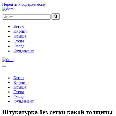
Перейти к содержимому
Искать...
Бетон
Кирпич
Крыша
Стена
Фасад
Фундамент
Меню
навигации
Меню
навигации
Бетон
Кирпич
Крыша
Стена
Фасад
Фундамент
Штукатурка без сетки какой толщины