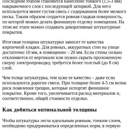
Последним этапом становится нанесение тонкого (1,5-3 мм)
накрывочного слоя с последующей затиркой. Для него
используется менее густая смесь с содержанием более мелкого
песка. Таким образом создается ровная гладкая поверхность,
по которой можно делать финишную отделку помещения. На
этом же этапе можно создавать декоративные штукатурные
покрытия.
Итоговая толщина штукатурки зависит от качества
кирпичной кладки. Для ровных, аккуратных стен на улице
достаточно 10 мм, в помещении – 20 мм. Если стены сильно
отклоняются от вертикали или нужно скрыть проложенную
сверху электропроводку, требуется более толстый (до 8 см)
слой.
Чем толще штукатурка, тем хуже ее качество – даже если
используются дорогие смеси. При толщине более 4-5 см велик
риск появления трещин, которые испортят финишное
покрытие. Кроме того, увеличивается расход материалов и,
соответственно, общей стоимости отделки.
Как добиться оптимальной толщины
Чтобы штукатурка легла идеальным ровным, тонким слоем,
необходимо придерживаться определенных норм, в первую