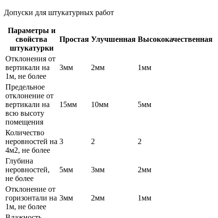
Допуски для штукатурных работ
Параметры и
свойства
Простая
Улучшенная
Высококачественная
штукатурки
Отклонения от
вертикали на
3мм
2мм
1мм
1м, не более
Предельное
отклонение от
вертикали на
15мм
10мм
5мм
всю высоту
помещения
Количество
неровностей на
3
2
2
4м2, не более
Глубина
неровностей,
5мм
3мм
2мм
не более
Отклонение от
горизонтали на
3мм
2мм
1мм
1м, не более
Влажность