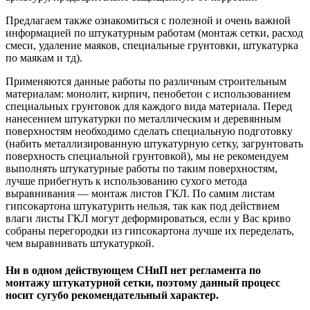
Предлагаем также ознакомиться с полезной и очень важной
информацией по штукатурным работам (монтаж сетки, расход
смеси, удаление маяков, специальные грунтовки, штукатурка
по маякам и тд).
Применяются данные работы по различным строительным
материалам: монолит, кирпич, пенобетон с использованием
специальных грунтовок для каждого вида материала. Перед
нанесением штукатурки по металлическим и деревянным
поверхностям необходимо сделать специальную подготовку
(набить металлизированную штукатурную сетку, загрунтовать
поверхность специальной грунтовкой), мы не рекомендуем
выполнять штукатурные работы по таким поверхностям,
лучше прибегнуть к использованию сухого метода
выравнивания — монтаж листов ГКЛ. По самим листам
гипсокартона штукатурить нельзя, так как под действием
влаги листы ГКЛ могут деформироваться, если у Вас криво
собраны перегородки из гипсокартона лучше их переделать,
чем выравнивать штукатуркой.
Ни в одном действующем СНиП нет регламента по
монтажу штукатурной сетки, поэтому данный процесс
носит сугубо рекомендательный характер.