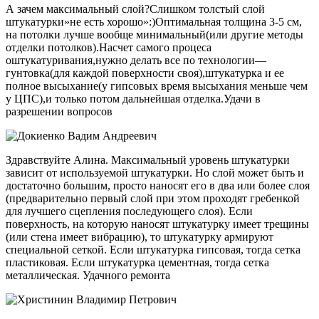
А зачем максимальный слой?Слишком толстый слой
штукатурки»не есть хорошо»:)Оптимальная толщина 3-5 см,
на потолки лучше вообще минимальный(или другие методы
отделки потолков).Насчет самого процеса
оштукатуривания,нужно делать все по технологии—
гунтовка(для каждой поверхности своя),штукатурка и ее
полное высыхание(у гипсовых время высыхания меньше чем
у ЦПС),и только потом дальнейшая отделка.Удачи в
разрешении вопросов
Здравствуйте Алина. Максимальный уровень штукатурки
зависит от используемой штукатурки. Но слой может быть и
достаточно большим, просто наносят его в два или более слоя
(предварительно первый слой при этом проходят гребенкой
для лучшего сцепления последующего слоя). Если
поверхность, на которую наносят штукатурку имеет трещины
(или стена имеет вибрацию), то штукатурку армируют
специальной сеткой. Если штукатурка гипсовая, тогда сетка
пластиковая. Если штукатурка цементная, тогда сетка
металлическая. Удачного ремонта