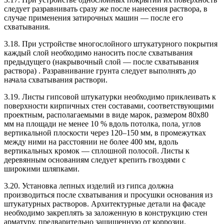
следует разравнивать сразу же после нанесения раствора, в
случае применения затирочных машин — после его
схватывания.
3.18. При устройстве многослойного штукатурного покрытия
каждый слой необходимо наносить после схватывания
предыдущего (накрывочный слой — после схватывания
раствора) . Разравнивание грунта следует выполнять до
начала схватывания раствори.
3.19. Листы гипсовой штукатурки необходимо приклеивать к
поверхности кирпичных стен составами, соответствующими
проектным, располагаемыми в виде марок, размером 80х80
мм на площади не менее 10 % вдоль потолка, пола, углов
вертикальной плоскости через 120–150 мм, в промежутках
между ними на расстоянии не более 400 мм, вдоль
вертикальных кромок — сплошной полосой. Листы к
деревянным основаниям следует крепить гвоздями с
широкими шляпками.
3.20. Установка лепных изделий из гипса должна
производиться после схватывания и просушки основания из
штукатурных растворов. Архитектурные детали на фасаде
необходимо закреплять за заложенную в конструкцию стен
арматуру, предварительно защищенную от коррозии.