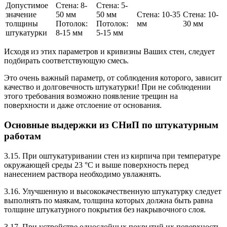
Допустимое
Стена: 8-
Стена: 5-
значение
50 мм
50 мм
Стена: 10-35
Стена: 10-
толщины
Потолок:
Потолок:
мм
30 мм
штукатурки
8-15 мм
5-15 мм
Исходя из этих параметров и кривизны Ваших стен, следует
подбирать соответствующую смесь.
Это очень важный параметр, от соблюдения которого, зависит
качество и долговечность штукатурки! При не соблюдении
этого требования возможно появление трещин на
поверхности и даже отслоение от основания.
Основные выдержки из СНиП по штукатурным
работам
3.15. При оштукатуривании стен из кирпича при температуре
окружающей среды 23 °С и выше поверхность перед
нанесением раствора необходимо увлажнять.
3.16. Улучшенную и высококачественную штукатурку следует
выполнять по маякам, толщина которых должна быть равна
толщине штукатурного покрытия без накрывочного слоя.
3.17. При устройстве однослойных покрытий их поверхность