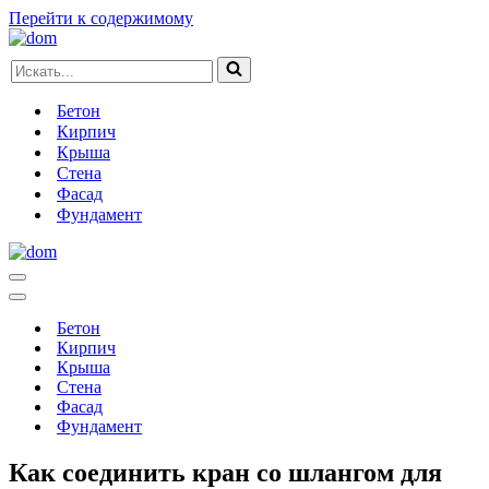
Перейти к содержимому
Искать...
Бетон
Кирпич
Крыша
Стена
Фасад
Фундамент
Меню
навигации
Меню
навигации
Бетон
Кирпич
Крыша
Стена
Фасад
Фундамент
Как соединить кран со шлангом для