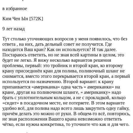
в избранное
Ким Чен Ын [572K]
9 лет назад
Тут столько уточняющих вопросов у меня появилось, что без
ответа , на них, дать дельный совет не получится. Где
находится Ваш кран? Как он используется? И так далее.
Постараюсь ответить, но не зная всей картины в целом, это
будет не легко. Я вижу несколько вариантов решения
проблемы, первый: это тройник и второй кран, ко второму
крану присоединён кран для полива, поливочный шланг не
снимается, вместо этого перекрывается второй кран, а первый
используется по назначению. Второй вариант: к крану
припаивается «американка» одна часть » американки» на
кране, другая на поливочном шланге, » американку» надо
брать с уплотнительным кольцом, а не с прокладкой, кольцо
«сидит» в посадочном месте, не потеряете. В этом варианте
удобно всё, для полива надо всего лишь закрутить одну гайку,
причём делать это можно от руки. В общем-то всё, повторюсь,
не зная расположения Вашего крана невозможно ответить
чётко, если нужна конкретика, то уточните что как и для чего.