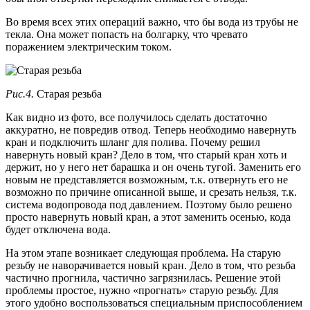
Во время всех этих операций важно, что бы вода из трубы не
текла. Она может попасть на болгарку, что чревато
поражением электрическим током.
Рис.4.
Старая резьба
Как видно из фото, все получилось сделать достаточно
аккуратно, не повредив отвод. Теперь необходимо навернуть
кран и подключить шланг для полива. Почему решил
навернуть новый кран? Дело в том, что старый кран хоть и
держит, но у него нет барашка и он очень тугой. Заменить его
новым не представляется возможным, т.к. отвернуть его не
возможно по причине описанной выше, и срезать нельзя, т.к.
система водопровода под давлением. Поэтому было решено
просто навернуть новый кран, а этот заменить осенью, кода
будет отключена вода.
На этом этапе возникает следующая проблема. На старую
резьбу не наворачивается новый кран. Дело в том, что резьба
частично прогнила, частично загрязнилась. Решение этой
проблемы простое, нужно «прогнать» старую резьбу. Для
этого удобно воспользоваться специальным приспособлением