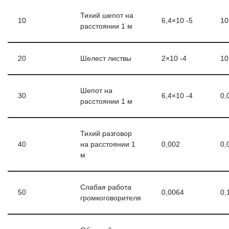
Тихий шепот на
10
6,4×10 -5
10
расстоянии 1 м
20
Шелест листвы
2×10 -4
10
Шепот на
30
6,4×10 -4
0,
расстоянии 1 м
Тихий разговор
40
на расстоянии 1
0,002
0,
м
Слабая работа
50
0,0064
0,
громкоговорителя