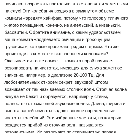
начинают возрастать настолько, что становятся заметными
на слух! Эти колебания воздуха в замкнутом объеме
комнаты «вредят» хай-фаю, потому что голосок у типичного
жилого помещения, конечно, не ангельский, а низенький,
басовитый. Обратите внимание, с каким удовольствием
ваша комната «подпевает» рычащим и грохочущим
грузовикам, которые проезжают рядом с домом. Что же
происходит в комнате с включенными колонками?
Оказывается то же самое — комната порой начинает
резонировать на частотах, имеющих для слуха заметное
значение, например, в диапазоне 20-100 Тц. Для
любознательных откроем секрет: звуковой шторм
возникает от так называемых стоячих волн. Стоячая волна
никуда не бежит и образуется, например, у стены,
полностью отражающей звуковые волны. Длина, ширина и
высота вашей комнаты задают вполне определенные
частоты колебаний. Эти избранные частоты, на которых
рождается прибой из стоячих волн, называются
резонансными. Их различают по старшинству: первая,