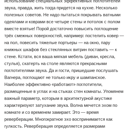
использование специальных эффективных поглотителей
звука, правда, жить тогда придется на кухне. Несколько
полезных советов. Не надо пытаться покрывать ватными
одеялами и коврами все четыре стены и потолок с полом
вместе взятые! Порой достаточно повысить поглощение
трёх смежных поверхностей, например: постелить ковер —
на пол, повесить тяжелые портьеры — на окно, пару
книжных шкафов без стеклянных витрин поставить — к
стене. Кстати, вся ваша мягкая мебель (диван, кресла,
стулья), скатерть на столе являются прекрасными
поглотителями звука. Да и гости, пришедшие послушать
Вагнера, поглощают не только икру и шампанское.
Наиболее эффективно «работают» поглотители,
размещенные в углах и на стыках стен комнаты. Упомянем
важный параметр, которым в архитектурной акустике
характеризуют затухание звука. Волна мечется эхом по
комнате и со временем замирает. Это — время
реверберации. Многократное эхо воспринимается как
гулкость. Реверберация определяется размерами