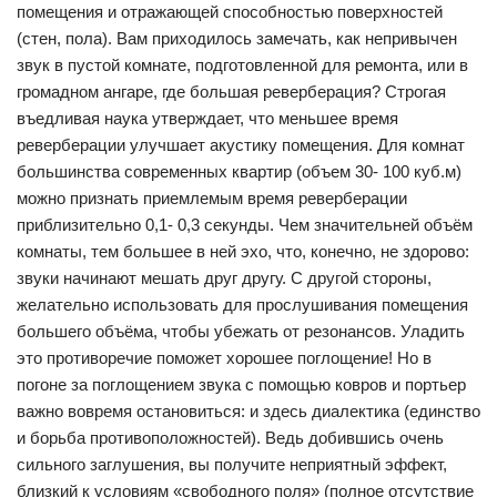
помещения и отражающей способностью поверхностей
(стен, пола). Вам приходилось замечать, как непривычен
звук в пустой комнате, подготовленной для ремонта, или в
громадном ангаре, где большая реверберация? Строгая
въедливая наука утверждает, что меньшее время
реверберации улучшает акустику помещения. Для комнат
большинства современных квартир (объем 30- 100 куб.м)
можно признать приемлемым время реверберации
приблизительно 0,1- 0,3 секунды. Чем значительней объём
комнаты, тем большее в ней эхо, что, конечно, не здорово:
звуки начинают мешать друг другу. С другой стороны,
желательно использовать для прослушивания помещения
большего объёма, чтобы убежать от резонансов. Уладить
это противоречие поможет хорошее поглощение! Но в
погоне за поглощением звука с помощью ковров и портьер
важно вовремя остановиться: и здесь диалектика (единство
и борьба противоположностей). Ведь добившись очень
сильного заглушения, вы получите неприятный эффект,
близкий к условиям «свободного поля» (полное отсутствие