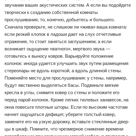
звучании ваших акустических систем. А если вы подойдете
творчески к созданию собственной комнаты
прослушивания, то, конечно, добьетесь и большего.
Сначала проверьте, не слишком ли «жива» ваша комната:
если резкий хлопок в ладоши дает на слух отчетливые
отражения, то стоит заняться заглушением; а если
возникает ощущение «ватного», мертвого звука —
готовьтесь к выносу ковров. Варьируйте положение
колонок: иногда удается улучшить звук путем размещения
стереопары не вдоль короткой, а вдоль длинной стены.
Поменяйте место для прослушивания: у стены, например,
будут явственно выделяться басы. Подвиньте мягкие
кресла в углы, снимите ковер со стены и положите его
перед парой колонок. Кроме легких тюлевых занавесок, на
окна повесьте плотные шторы. Если по высоким частотам
начнет ощущаться дефицит, уберите толстый ковер,
замените его на узкую дорожку, вставьте стеклянные двер-
цы в шкаф. Помните, что чрезмерное снижение времени