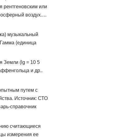
я рентгеновским или
тмосферный воздух.…
ыка) музыкальный
 Гамма (единица
 Земли (lg = 10 5
Паффенгольца и др..
опытным путем с
ства. Источник: СТО
варь-справочник
ению считающиеся
ицы измерения ее