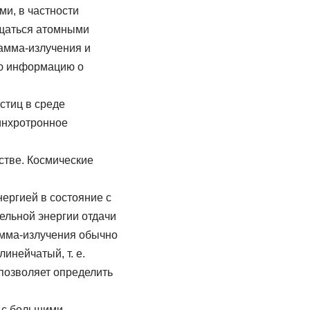
ми, в частности
ощаться атомными
амма-излучения и
ую информацию о
стиц в среде
инхротронное
стве. Космические
ергией в состояние с
ельной энергии отдачи
гамма-излучения обычно
инейчатый, т. е.
 позволяет определить
ы с бoльшими