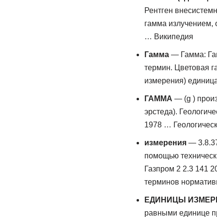
Рентген внесистемн
гамма излучением,
… Википедия
Гамма
— Гамма: Гам
термин. Цветовая г
измерения) единиц
ГАММА
— (g ) прои
эрстеда). Геологиче
1978 … Геологичес
измерения
— 3.8.3
помощью техническ
Газпром 2 2.3 141 
терминов норматив
ЕДИНИЦЫ ИЗМЕР
равными единице пр