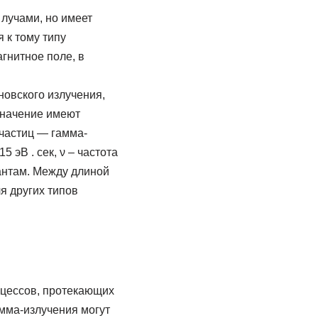
лучами, но имеет
 к тому типу
гнитное поле, в
новского излучения,
значение имеют
 частиц — гамма-
 эВ . сек, ν – частота
вантам. Между длиной
я других типов
оцессов, протекающих
мма-излучения могут