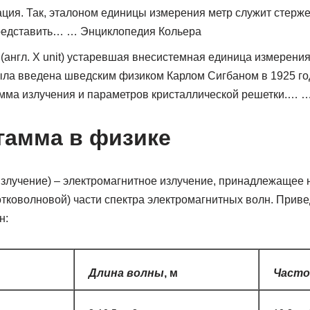
ция. Так, эталоном единицы измерения метр служит стерже
редставить… … Энциклопедия Кольера
(англ. X unit) устаревшая внесистемная единица измерени
ыла введена шведским физиком Карлом Сигбаном в 1925 го
амма излучения и параметров кристаллической решетки.… 
 гамма в физике
излучение) – электромагнитное излучение, принадлежащее
отковолновой) части спектра электромагнитных волн. При
н:
Длина волны
, м
Част