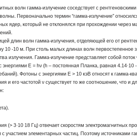
итных волн гамма-излучение соседствует с рентгеновскими 
волны. Первоначально термин “гамма-излучение” относился
ых ядер, который не отклонялся при прохождении через ма
чений.
цей длин волн гамма-излучения, отделяющей его от рентге
ну 10 -10 м. При столь малых длинах волн первостепенное 
тва излучения. Гамма-излучение представляет собой поток
 энергиями Е = hν (h – постоянная Планка, равная 4.14·10 -15
баний). Фотоны с энергиями Е > 10 кэВ относят к гамма-к
ия и его частотой ν существует то же соотношение, что и дл
н:
ета).
ия (> 3·10 18 Гц) отвечает скоростям электромагнитных пр
и с участием элементарных частиц. Поэтому источниками га