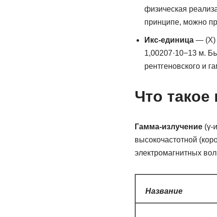
физическая реализа
принципе, можно п
Икс-единица
— (X) 
1,00207·10−13 м. Б
рентгеновского и г
Что такое
Гамма-излучение
(γ-
высокочастотной (кор
электромагнитных вол
Название