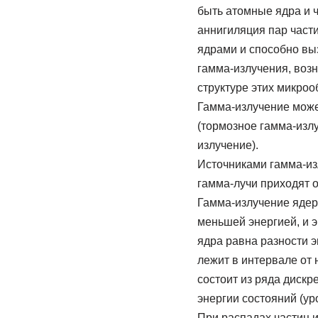
быть атомные ядра и ч
аннигиляция пар част
ядрами и способно вы
гамма-излучения, воз
структуре этих микроо
Гамма-излучение може
(тормозное гамма-изл
излучение).
Источниками гамма-из
гамма-лучи приходят о
Гамма-излучение ядер 
меньшей энергией, и э
ядра равна разности э
лежит в интервале от н
состоит из ряда дискр
энергии состояний (ур
При распадах частиц 