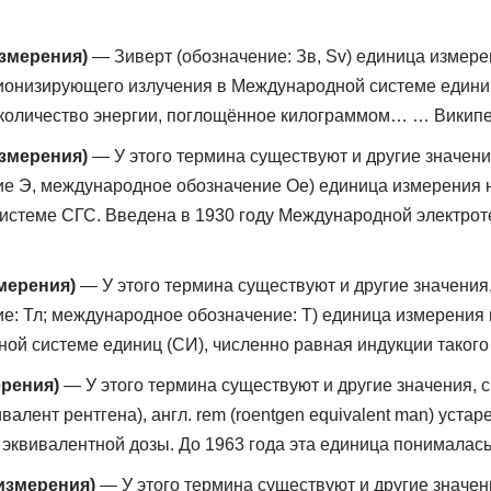
змерения)
— Зиверт (обозначение: Зв, Sv) единица измер
ионизирующего излучения в Международной системе единиц
то количество энергии, поглощённое килограммом… … Викип
змерения)
— У этого термина существуют и другие значения
ие Э, международное обозначение Oe) единица измерения
системе СГС. Введена в 1930 году Международной электр
мерения)
— У этого термина существуют и другие значения,
ие: Тл; международное обозначение: T) единица измерения
ой системе единиц (СИ), численно равная индукции тако
ерения)
— У этого термина существуют и другие значения, с
валент рентгена), англ. rem (roentgen equivalent man) уст
эквивалентной дозы. До 1963 года эта единица понималас
измерения)
— У этого термина существуют и другие значени