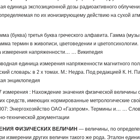
ая единица экспозиционной дозы радиоактивного облучени
 определяемая по их ионизирующему действию на сухой а
ма (буква) третья буква греческого алфавита. Гамма (муз
амма термин в живописи, цветоведении и цветопсихологии.
а измерения напряженности… … Википедия
зводная единица измерения напряженности магнитного поля
ский словарь: в 2 х томах. М.: Недра. Под редакцией К. Н. 
кая энциклопедия
7 измерения : Нахождение значения физической величины 
их средств, имеющих нормированные метрологические свой
2007: Энергохозяйство ОАО «Газпром». Термины и… … Сло
но-технической документации
ЕНИЯ ФИЗИЧЕСКИХ ВЕЛИЧИН
— величины, по определ
и измерении других величин такого же рода. Эталон един