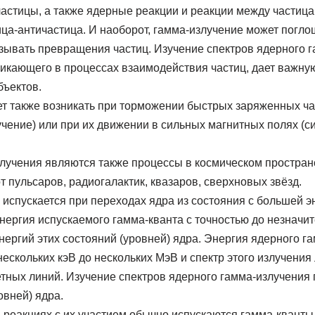
астицы, а также ядерные реакции и реакции между частица
ица-античастица. И наоборот, гамма-излучение может погл
зывать превращения частиц. Изучение спектров ядерного г
никающего в процессах взаимодействия частиц, дает важн
бъектов.
т также возникать при торможении быстрых заряженных ча
учение) или при их движении в сильных магнитных полях (с
лучения являются также процессы в космическом простран
т пульсаров, радиогалактик, квазаров, сверхновых звёзд.
испускается при переходах ядра из состояния с большей эн
нергия испускаемого гамма-кванта с точностью до незначит
нергий этих состояний (уровней) ядра. Энергия ядерного 
ескольких кэВ до нескольких МэВ и спектр этого излучения л
етных линий. Изучение спектров ядерного гамма-излучения
овней) ядра.
и реакциях с их участием обычно испускаются гамма-квант