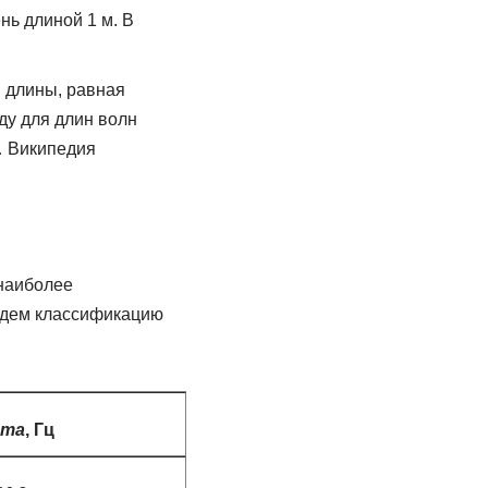
нь длиной 1 м. В
я длины, равная
ду для длин волн
… Википедия
 наиболее
ведем классификацию
ота
, Гц