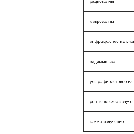
радиоволны
микроволны
инфракрасное излуче
видимый свет
ультрафиолетовое из
рентгеновское излуче
гамма-излучение