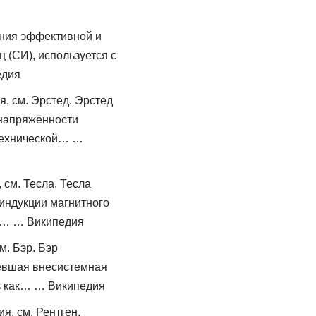
ения эффективной и
 (СИ), используется с
едия
, см. Эрстед. Эрстед
 напряжённости
отехнической… …
 см. Тесла. Тесла
 индукции магнитного
го… … Википедия
м. Бэр. Бэр
аревшая внесистемная
ь как… … Википедия
я, см. Рентген.