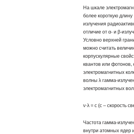
На шкале электромагн
более короткую длину 
излучения радиоактивн
отличие от α- и β-излу
Условно верхней грани
можно считать величи
корпускулярные свойс
квантов или фотонов, с
электромагнитных коле
волны λ гамма-излучен
электромагнитных вол
ν·λ = с (с – скорость св
Частота гамма-излучен
внутри атомных ядер 