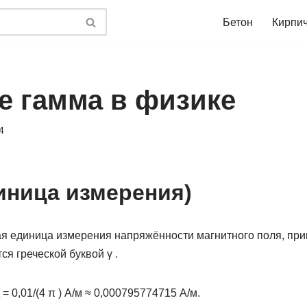
Бетон
Кирпи
ое гамма в физике
4
иница измерения)
 единица измерения напряжённости магнитного поля, пр
ся греческой буквой γ .
 = 0,01/(4 π ) A/м ≈ 0,000795774715 А/м.