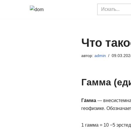
Перейти
к
содержимому
Что так
автор:
admin
09.03.202
Гамма (ед
Га́мма
— внесистемная
геофизике. Обозначает
1 гамма = 10 −5 эрстед