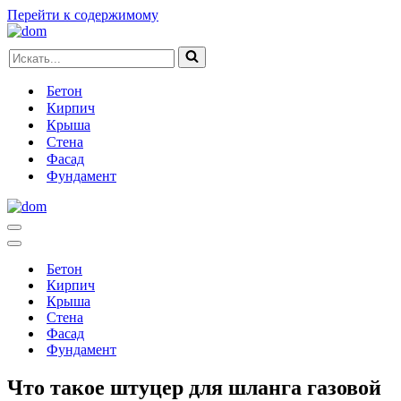
Перейти к содержимому
Искать...
Бетон
Кирпич
Крыша
Стена
Фасад
Фундамент
Меню
навигации
Меню
навигации
Бетон
Кирпич
Крыша
Стена
Фасад
Фундамент
Что такое штуцер для шланга газовой