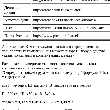
Деловые
http://www.dellin.ru/calculator/
линии
Автотрейдинг
http://www.ae5000.ru/services/autorates/
ПЭК
http://www.pecom.ru/ru/services/pricelist/calc.ph
Почта России
https://www.pochta.ru/parcels
А также если Вам не подходит ни одна из предложенных
транспортных компаний, Вы можете выбрать любую другую,
указав пожелания в комментариях к заказу.
Рассчитать примерную стоимость доставки можно также
воспользовавшись калькуляторами ТК:
*Определить объем груза можно по следующей формуле: Г (м)
х Ш(м) х В (м),
где Г- глубина, Ш- ширина, В- высота груза в метрах.
Г= 320 см; Ш=450 см; В=540 см.
тогда V= 0,32 м х 0,45 м х 0,54 м= 0,08 м 3