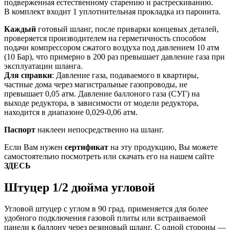
подверженная естественному старению и растрескиванию.
В комплект входит 1 уплотнительная прокладка из паронита.
Каждый
готовый шланг, после приварки концевых деталей,
проверяется производителем на герметичность способом
подачи компрессором сжатого воздуха под давлением 10 атм
(10 Бар), что примерно в 200 раз превышает давление газа при
эксплуатации шланга.
Для справки
: Давление газа, подаваемого в квартиры,
частные дома через магистральные газопроводы, не
превышает 0,05 атм. Давление баллоного газа (СУГ) на
выходе редуктора, в зависимости от модели редуктора,
находится в диапазоне 0,029-0,06 атм.
Паспорт
наклеен непосредственно на шланг.
Если Вам нужен
сертификат
на эту продукцию, Вы можете
самостоятельно посмотреть или скачать его на нашем сайте
ЗДЕСЬ
Штуцер 1/2 дюйма угловой
Угловой штуцер с углом в 90 град. применяется для более
удобного подключения газовой плиты или встраиваемой
панели к баллону через резиновый шланг. С одной стороны —