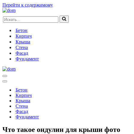
Перейти к содержимому
Искать...
Бетон
Кирпич
Крыша
Стена
Фасад
Фундамент
Меню
навигации
Меню
навигации
Бетон
Кирпич
Крыша
Стена
Фасад
Фундамент
Что такое ондулин для крыши фото