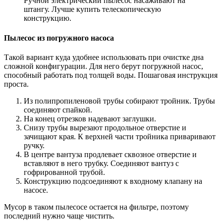
Ручной электрический пылесос насаживают на
штангу. Лучше купить телескопическую
конструкцию.
Пылесос из погружного насоса
Такой вариант куда удобнее использовать при очистке дна
сложной конфигурации. Для него берут погружной насос,
способный работать под толщей воды. Пошаговая инструкция
проста.
Из полипропиленовой трубы собирают тройник. Трубы
соединяют спайкой.
На конец отрезков надевают заглушки.
Снизу трубы вырезают продольное отверстие и
зачищают края. К верхней части тройника приваривают
ручку.
В центре вантуза продлевает сквозное отверстие и
вставляют в него трубку. Соединяют вантуз с
гофрированной трубой.
Конструкцию подсоединяют к входному клапану на
насосе.
Мусор в таком пылесосе остается на фильтре, поэтому
последний нужно чаще чистить.