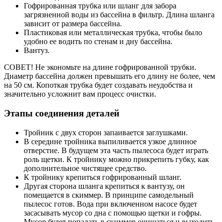
Гофрированная трубка или шланг для забора
загрязненной воды из бассейна в фильтр. Длина шланга
зависит от размера бассейна.
Пластиковая или металлическая трубка, чтобы было
удобно ее водить по стенам и дну бассейна.
Вантуз.
СОВЕТ! Не экономьте на длине гофрированной трубки.
Диаметр бассейна должен превышать его длину не более, чем
на 50 см. Копоткая трубка будет создавать неудобства и
значительно усложнит вам процесс очистки.
Этапы соединения деталей
Тройник с двух сторон запаивается заглушками.
В середине тройника выпиливается узкое длинное
отверстие. В будущем эта часть пылесоса будет играть
роль щетки. К тройнику можно прикрепить губку, как
дополнительное чистящее средство.
К тройнику крепиться гофрированный шланг.
Другая сторона шланга крепиться к вантузу, он
помещается в скиммер. В принципе самодельный
пылесос готов. Вода при включенном насосе будет
засасывать мусор со дна с помощью щетки и гофры.
Мусор будет попадать в скиммер очищаться и выходить