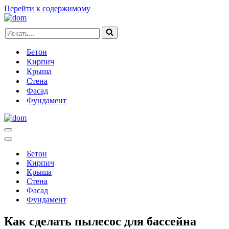
Перейти к содержимому
Искать...
Бетон
Кирпич
Крыша
Стена
Фасад
Фундамент
Меню
навигации
Меню
навигации
Бетон
Кирпич
Крыша
Стена
Фасад
Фундамент
Как сделать пылесос для бассейна