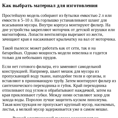
Как выбрать материал для изготовления
Простейшую модель собирают из бутылки емкостью 2 л или
емкости в 5–10 л. На горлышко устанавливают шланг для
всасывания мусора. Внутри корпуса монтируют фильтр. На
дне устройства закрепляют моторчик от детской игрушки или
магнитофона. Лопасти вентилятора вырезают из жести,
зачищают края и насаживают крыльчатку на вал от моторчика.
Такой пылесос может работать как от сети, так и на
батарейках. Однако мощность модели невелика и годится
только для небольших прудов.
Если нет готового фильтра, его заменяют самодельной
конструкцией. Например, шьют мешок для мусора из
пропускающей воду ткани, наподобие тюля и органзы, и
вставляют в принимающую трубу. Затем монтируют фильтр из
сантехнического переходника и губок. Край переходника
отпиливают под углом и обрабатывают наждачкой, затем на
края приклеивают губки. Между ними оставляют зазор для
захода воды. Поролон лучше защитить куском линолеума.
Такая конструкция не пропускает крупный мусор, насекомых,
листья, а мелкий мусор задерживается уже в самом мешке.