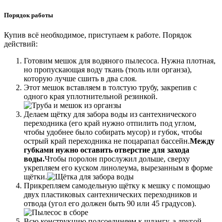
Порядок работы
Купив всё необходимое, приступаем к работе. Порядок
действий:
Готовим мешок для водяного пылесоса. Нужна плотная,
но пропускающая воду ткань (тюль или органза),
которую лучше сшить в два слоя.
Этот мешок вставляем в толстую трубу, закрепив с
одного края уплотнительной резинкой.
Делаем щётку для забора воды из сантехнического
переходника (его край нужно отпилить под углом,
чтобы удобнее было собирать мусор) и губок, чтобы
острый край переходника не поцарапал бассейн.
Между
губками нужно оставить отверстие для захода
воды.
Чтобы поролон прослужил дольше, сверху
укрепляем его куском линолеума, вырезанным в форме
щётки.
Прикрепляем самодельную щётку к мешку с помощью
двух пластиковых сантехнических переходников и
отвода (угол его должен быть 90 или 45 градусов).
Всю конструкцию подсоединяем к шлангу, а другой