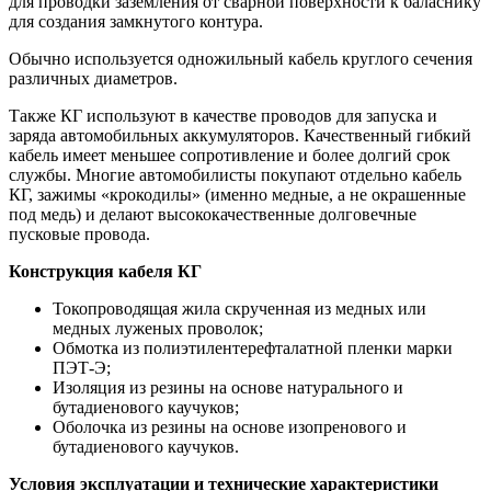
для проводки заземления от сварной поверхности к баласнику
для создания замкнутого контура.
Обычно используется одножильный кабель круглого сечения
различных диаметров.
Также КГ используют в качестве проводов для запуска и
заряда автомобильных аккумуляторов. Качественный гибкий
кабель имеет меньшее сопротивление и более долгий срок
службы. Многие автомобилисты покупают отдельно кабель
КГ, зажимы «крокодилы» (именно медные, а не окрашенные
под медь) и делают высококачественные долговечные
пусковые провода.
Конструкция кабеля КГ
Токопроводящая жила скрученная из медных или
медных луженых проволок;
Обмотка из полиэтилентерефталатной пленки марки
ПЭТ-Э;
Изоляция из резины на основе натурального и
бутадиенового каучуков;
Оболочка из резины на основе изопренового и
бутадиенового каучуков.
Условия эксплуатации и технические характеристики