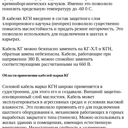
кремнийорганических каучуков. Именно это позволило
понизить предельную температуру до -60 0 С.
В кабелях КГН введение в состав защитного слоя
хлоропренового каучука (неопрен) позволило существенно
повысить маслостойкость и придать резине негорючесть. Это
позволило использовать для подключения в шахтах и
карьерах.
Кабель КГ можно безопасно заменить на КГ-ХЛ и КГН,
обратная замена небезопасна. Кабели, работающие при
напряжении 380 В, можно спокойно заменить
соответствующими рассчитанными на 660 В.
Области применения кабелей марки КГ
Силовой кабель марки КГН широко применяется в
судостроении, для этого его и создавали. Внешний защитно-
изоляционный слой маслостоек. Кабель может
эксплуатироваться в агрессивных средах и условиях высокой
влажности. Это позволило применять его для подключения
шахтного оборудования и, механизмов работающих в горных
выработках закрытого типа (тоннели). Можно использовать в
жилых зданиях и помещениях, имеющих естественную
вентиляцию. Недостаточная стойкость к солнечному