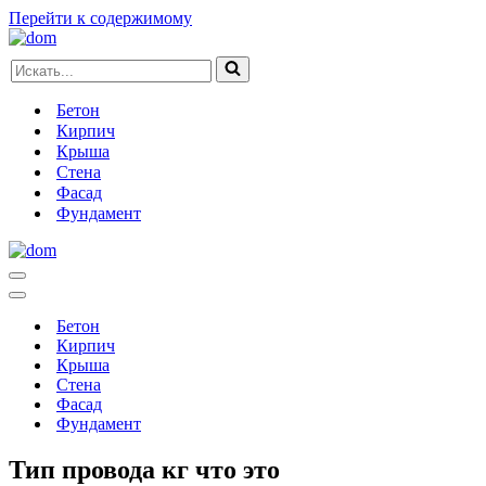
Перейти к содержимому
Искать...
Бетон
Кирпич
Крыша
Стена
Фасад
Фундамент
Меню
навигации
Меню
навигации
Бетон
Кирпич
Крыша
Стена
Фасад
Фундамент
Тип провода кг что это