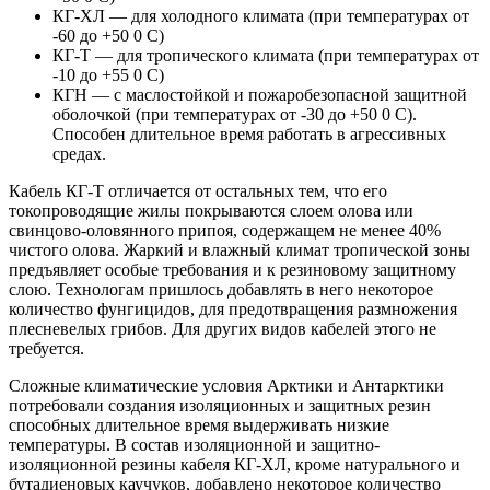
КГ-ХЛ — для холодного климата (при температурах от
-60 до +50 0 С)
КГ-Т — для тропического климата (при температурах от
-10 до +55 0 С)
КГН — с маслостойкой и пожаробезопасной защитной
оболочкой (при температурах от -30 до +50 0 С).
Способен длительное время работать в агрессивных
средах.
Кабель КГ-Т отличается от остальных тем, что его
токопроводящие жилы покрываются слоем олова или
свинцово-оловянного припоя, содержащем не менее 40%
чистого олова. Жаркий и влажный климат тропической зоны
предъявляет особые требования и к резиновому защитному
слою. Технологам пришлось добавлять в него некоторое
количество фунгицидов, для предотвращения размножения
плесневелых грибов. Для других видов кабелей этого не
требуется.
Сложные климатические условия Арктики и Антарктики
потребовали создания изоляционных и защитных резин
способных длительное время выдерживать низкие
температуры. В состав изоляционной и защитно-
изоляционной резины кабеля КГ-ХЛ, кроме натурального и
бутадиеновых каучуков, добавлено некоторое количество