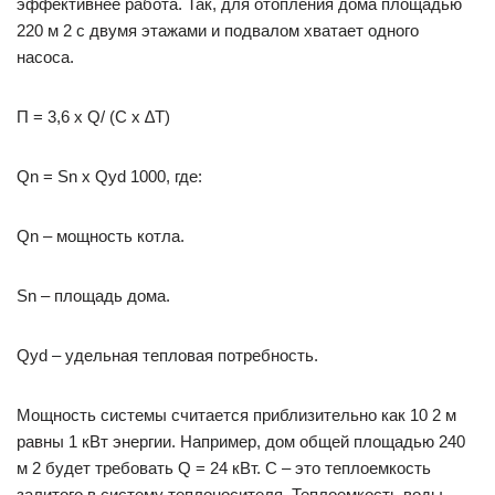
эффективнее работа. Так, для отопления дома площадью
220 м 2 с двумя этажами и подвалом хватает одного
насоса.
П = 3,6 х Q/ (С х ∆T)
Qn = Sn х Qyd 1000, где:
Qn – мощность котла.
Sn – площадь дома.
Qyd – удельная тепловая потребность.
Мощность системы считается приблизительно как 10 2 м
равны 1 кВт энергии. Например, дом общей площадью 240
м 2 будет требовать Q = 24 кВт. С – это теплоемкость
залитого в систему теплоносителя. Теплоемкость воды,