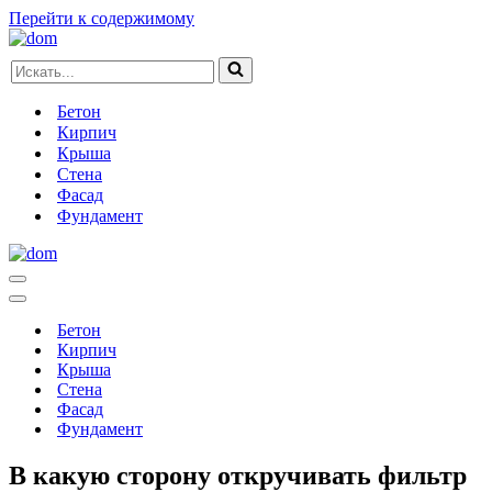
Перейти к содержимому
Искать...
Бетон
Кирпич
Крыша
Стена
Фасад
Фундамент
Меню
навигации
Меню
навигации
Бетон
Кирпич
Крыша
Стена
Фасад
Фундамент
В какую сторону откручивать фильтр