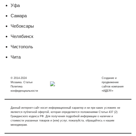
Уфа
Самара
Чебоксары
Челябинск
Чистополь
Чита
© 2014-2024
Создание и
Мозаика. Статьи
продвижение
Политика
сайтов компания
конфиденциальности
«ИДЕЯ!»
Данный интернет-сайт носит информационный характер и ни при каких условиях не
является публичной офертой, которая определяется положениями Статьи 437 (2)
Гражданского кодекса РФ. Для получения подробной информации о наличии и
стоимости указанных товаров и (или) услуг, пожалуйста, обращайтесь к нашим
менеджерам.