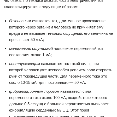
человека. По технике безопасности электрический ток
классифицируется следующим образом:
безопасным
считается ток, длительное прохождение
которого через организм человека не причиняет ему
вреда и не вызывает никаких ощущений, его величина не
превышает 50 мкА;
минимально ощутимый
человеком переменный ток
составляет около 1 мА;
неотпускающим
называется ток такой силы, при
которой человек уже неспособен усилием воли оторвать
руки от токоведущей части. Для переменного тока это
около 10-15 мА, для постоянного — 50 мА;
фибрилляционным порогом
называется сила
переменного тока около 100 мА, воздействие которого
дольше 0.5 секунд с большой вероятностью вызывает
фибрилляцию сердечных мышц. Этот порог
одновременно считается условно смертельным для