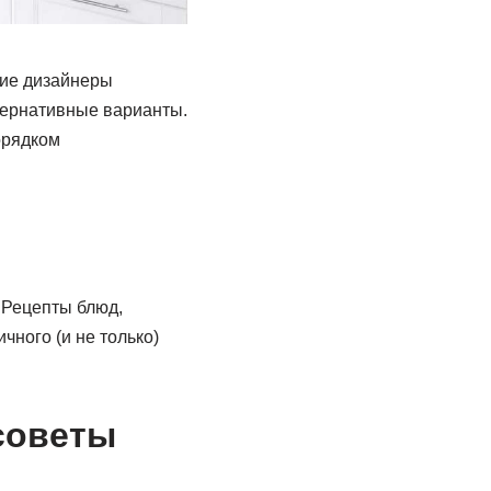
кие дизайнеры
тернативные варианты.
орядком
 Рецепты блюд,
чного (и не только)
советы