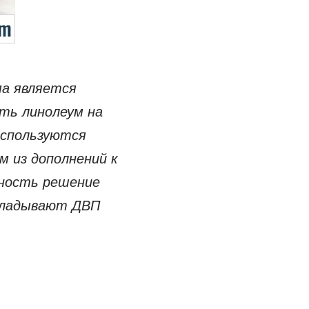
ма является
ить линолеум на
используются
 из дополнений к
вность решение
укладывают ДВП