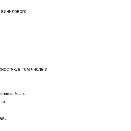
, винилового
ностях, в том числе и
должна быть
аги
ая.