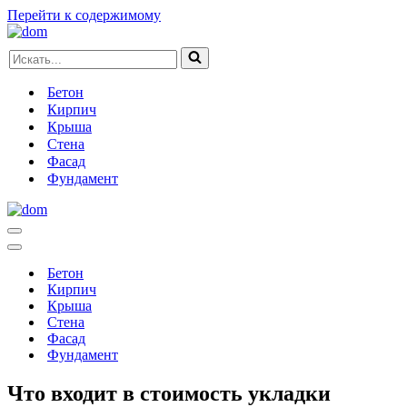
Перейти к содержимому
Искать...
Бетон
Кирпич
Крыша
Стена
Фасад
Фундамент
Меню
навигации
Меню
навигации
Бетон
Кирпич
Крыша
Стена
Фасад
Фундамент
Что входит в стоимость укладки