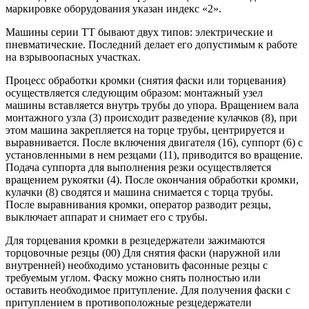
маркировке оборудования указан индекс «2».
Машины серии ТТ бывают двух типов: электрические и
пневматические. Последний делает его допустимым к работе
на взрывоопасных участках.
Процесс обработки кромки (снятия фаски или торцевания)
осуществляется следующим образом: монтажный узел
машины вставляется внутрь трубы до упора. Вращением вала
монтажного узла (3) происходит разведение кулачков (8), при
этом машина закрепляется на торце трубы, центрируется и
выравнивается. После включения двигателя (16), суппорт (6) с
установленными в нем резцами (11), приводится во вращение.
Подача суппорта для выполнения резки осуществляется
вращением рукоятки (4). После окончания обработки кромки,
кулачки (8) сводятся и машина снимается с торца трубы.
После выравнивания кромки, оператор разводит резцы,
выключает аппарат и снимает его с трубы.
Для торцевания кромки в резцедержатели зажимаются
торцовочные резцы (00) Для снятия фаски (наружной или
внутренней) необходимо установить фасонные резцы с
требуемым углом. Фаску можно снять полностью или
оставить необходимое притупление. Для получения фаски с
притуплением в противоположные резцедержатели