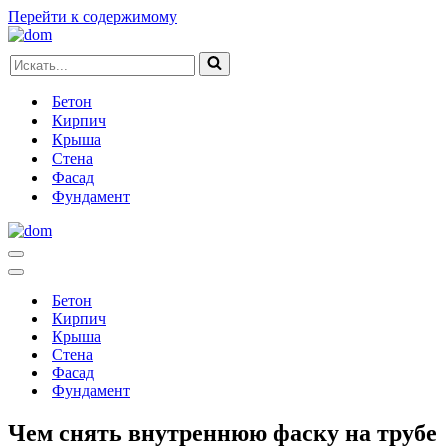
Перейти к содержимому
Искать...
Бетон
Кирпич
Крыша
Стена
Фасад
Фундамент
Меню
навигации
Меню
навигации
Бетон
Кирпич
Крыша
Стена
Фасад
Фундамент
Чем снять внутреннюю фаску на трубе