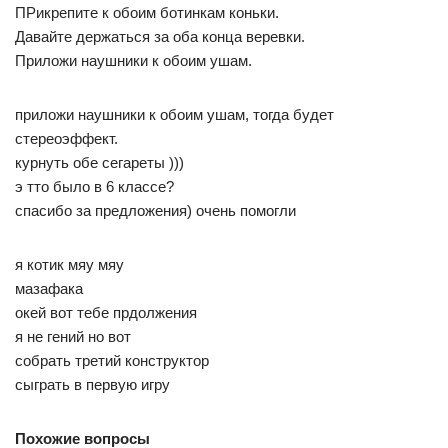
ПРикрепите к обоим ботинкам коньки.
Давайте держаться за оба конца веревки.
Приложи наушники к обоим ушам.
приложи наушники к обоим ушам, тогда будет
стереоэффект.
курнуть обе сегареты )))
э тто было в 6 классе?
спасибо за предложения) очень помогли
я котик мяу мяу
мазафака
окей вот тебе прдолжения
я не гений но вот
собрать третий конструктор
сыграть в первую игру
Похожие вопросы