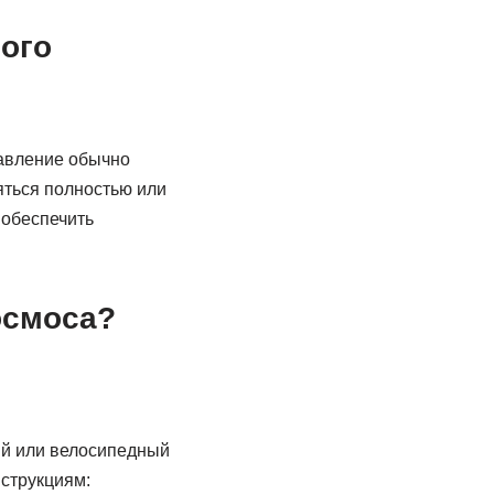
ного
давление обычно
яться полностью или
 обеспечить
осмоса?
ый или велосипедный
нструкциям: