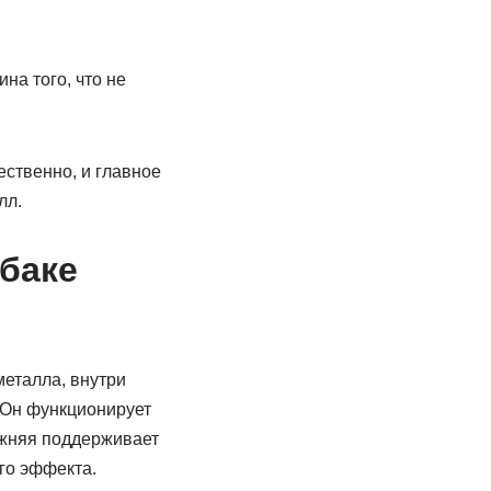
на того, что не
ественно, и главное
лл.
 баке
металла, внутри
 Он функционирует
ижняя поддерживает
го эффекта.