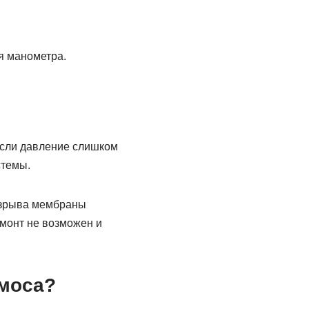
я манометра.
 Если давление слишком
стемы.
разрыва мембраны
емонт не возможен и
смоса?