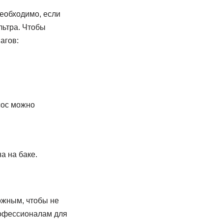
еобходимо, если
льтра. Чтобы
агов:
сос можно
а на баке.
ожным, чтобы не
рофессионалам для