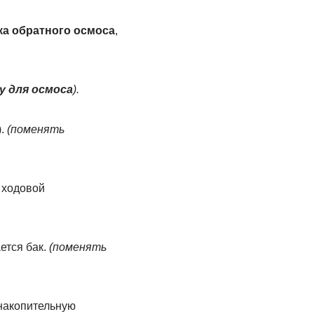
ка обратного осмоса
,
у для осмоса
).
).
(поменять
 ходовой
ется бак.
(поменять
 накопительную