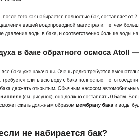
после того как набирается полностью бак, составляет от 2.
 давления вашей водопроводной магистрали, т.е. чем боль
е давление воды в баке, и соответственно больше воды наб
уха в баке обратного осмоса Atoll —
 все баки уже накачаны. Очень редко требуется вмешатель
 требуется слить всю воду с бака полностью, т.е. отсоедени
н бака держать открытым. Обычным насосом автомобильны
в
ниппеле
(см. рисунок), оно должно составлять
0.5атм
. Бол
е сможет сжать должным образом
мембрану бака
и воды буд
если не набирается бак?