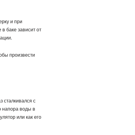
рку и при
в баке зависит от
ации.
тобы произвести
аз сталкивался с
 напора воды в
улятор или как его