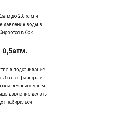
1атм до 2.8 атм и
ше давление воды в
ирается в бак.
 0,5атм.
ство в подкачивание
ть бак от фильтра и
м или велосипедным
ьше давление делать
ет набираться