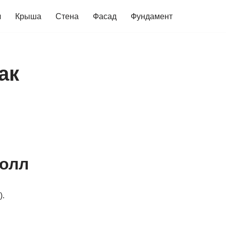
ч
Крыша
Стена
Фасад
Фундамент
ак
толл
).