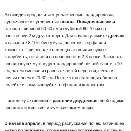
Актинидия предпочитает увлажненные, плодородные,
супесчаные и суглинистые
почвы
.
Посадочные ямы
готовьте шириной 50-60 см и глубиной 60-70 см на
расстоянии 2 м друг от друга. Для начала уложите
дренаж
и насыпьте 8-10кг биогумуса, перегноя, торфа или
компоста. При посадке саженцы актинидии нужно
заглублять, оставляя на поверхности 2-3 почки. Засыпать
посадочную яму следует плодородной почвой слоем в 10
см, затем смесью из равных частей перегноя, песка и
почвы слоем в 20-30 см. После этого саженцы обильно
полейте и замульчируйте торфом или компостом.
Поскольку актинидия –
растение двудомное,
необходимо
посадить и женские, и мужские экземпляры.
В начале апреля
, в период распускания почек, актинидию
нужно
подкормить
(кроме недавно посаженных растений).