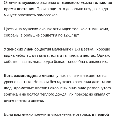
Отличить
мужское
растение от
женского
можно
только во
время цветения.
Происходит это довольно поздно, когда
минует опасность заморозков.
Цветки на мужских лианах актинидии только с тычинками,
собраны в большие соцветия по 12-17 шт.
У женских лиан
соцветия маленькие ( 1-3 цветка), хорошо
видна небольшая завязь, есть и тычинки, и пестик. Однако
собственная пыльца редко бывает способна к опылению.
Есть самоплодные лианы
, у них тычинки находятся на
уровне пестика. Но и они без мужского растения дают мало
ягод. Ароматные цветки наклонены вниз виде развернутого
зонтика и не боятся теплого дождя. Их прекрасно опыляют
дикие пчелы и шмели.
Если вам нужно получить укорененные отводки,
в первой