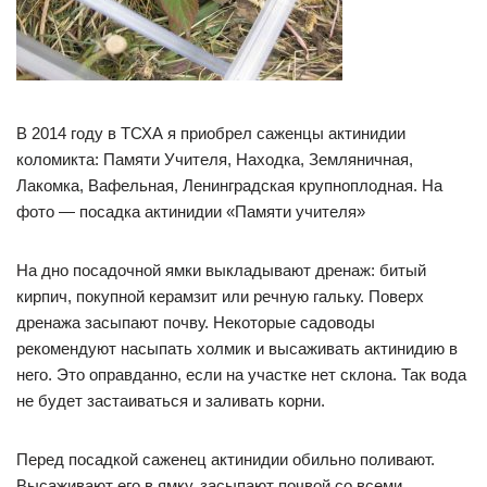
В 2014 году в ТСХА я приобрел саженцы актинидии
коломикта: Памяти Учителя, Находка, Земляничная,
Лакомка, Вафельная, Ленинградская крупноплодная. На
фото — посадка актинидии «Памяти учителя»
На дно посадочной ямки выкладывают дренаж: битый
кирпич, покупной керамзит или речную гальку. Поверх
дренажа засыпают почву. Некоторые садоводы
рекомендуют насыпать холмик и высаживать актинидию в
него. Это оправданно, если на участке нет склона. Так вода
не будет застаиваться и заливать корни.
Перед посадкой саженец актинидии обильно поливают.
Высаживают его в ямку, засыпают почвой со всеми