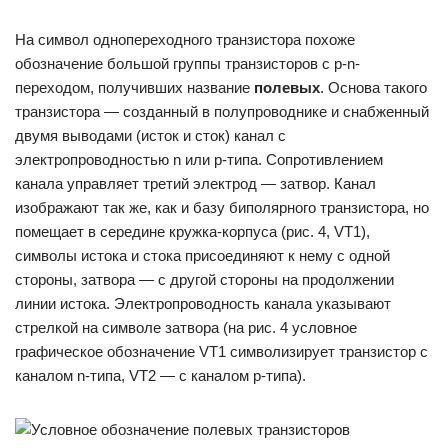
На символ однопереходного транзистора похоже
обозначение большой группы транзисторов с p-n-
переходом, получивших название
полевых
. Основа такого
транзистора — созданный в полупроводнике и снабженный
двумя выводами (исток и сток) канал с
электропроводностью n или p-типа. Сопротивлением
канала управляет третий электрод — затвор. Канал
изображают так же, как и базу биполярного транзистора, но
помещает в середине кружка-корпуса (рис. 4, VT1),
символы истока и стока присоединяют к нему с одной
стороны, затвора — с другой стороны на продолжении
линии истока. Электропроводность канала указывают
стрелкой на символе затвора (на рис. 4 условное
графическое обозначение VT1 символизирует транзистор с
каналом n-типа, VT2 — с каналом p-типа).