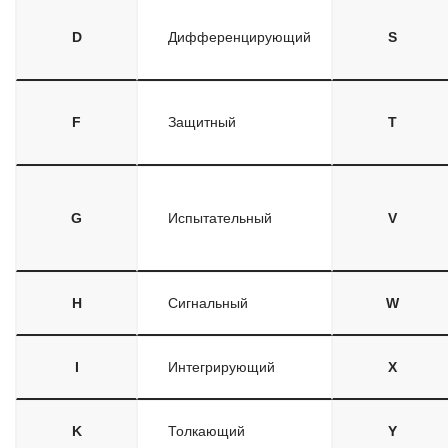
D
Дифференцирующий
S
F
Защитный
T
G
Испытательный
V
H
Сигнальный
W
I
Интегрирующий
X
K
Толкающий
Y