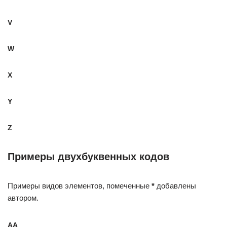
V
W
X
Y
Z
Примеры двухбуквенных кодов
Примеры видов элементов, помеченные
*
добавлены
автором.
AA