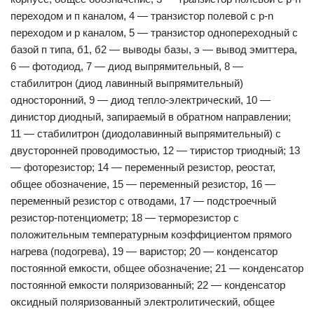
переходом и п каналом, 4 — транзистор полевой с p-n
переходом и р каналом, 5 — транзистор однопереходный с
базой п типа, б1, б2 — выводы базы, э — вывод эмиттера,
6 — фотодиод, 7 — диод выпрямительный, 8 —
стабилитрон (диод лавинный выпрямительный)
односторонний, 9 — диод тепло-электрический, 10 —
динистор диодный, запираемый в обратном направлении;
11 — стабилитрон (диодолавинный выпрямительный) с
двусторонней проводимостью, 12 — тиристор триодный; 13
— фоторезистор; 14 — переменный резистор, реостат,
общее обозначение, 15 — переменный резистор, 16 —
переменный резистор с отводами, 17 — подстроечный
резистор-потенциометр; 18 — терморезистор с
положительным температурным коэффициентом прямого
нагрева (подогрева), 19 — варистор; 20 — конденсатор
постоянной емкости, общее обозначение; 21 — конденсатор
постоянной емкости поляризованный; 22 — конденсатор
оксидный поляризованный электролитический, общее