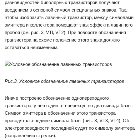
разновидностей биполярных транзисторов получают
введением в основной символ специальных знаков. Так,
чтобы изобразить лавинный транзистор, между символами
эмиттера и коллектора помещают знак эффекта лавинного
пробоя (см. рис. 3, VTl, VT2). При повороте обозначения
транзистора на схеме положение этого знака должно
оставаться неизменным.
Рис.3. Условное обозначение лавинных транзисторов
Иначе построено обозначение однопереходного
транзистора: у него один p-n-переход, но два вывода базы.
Символ эмиттера в обозначении этого транзистора
проводят к середине символа базы (рис. 3, VT3, VT4). Об
электропроводности последней судят по символу эмиттера
(направлению стрелки).