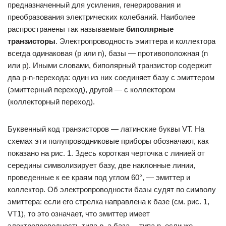
предназначенный для усиления, генерирования и
преобразования электрических колебаний. Наиболее
распространены так называемые
биполярные
транзисторы
. Электропроводность эмиттера и коллектора
всегда одинаковая (p или n), базы — противоположная (n
или p). Иными словами, биполярный транзистор содержит
два р-n-перехода: один из них соединяет базу с эмиттером
(эмиттерный переход), другой — с коллектором
(коллекторный переход).
Буквенный код транзисторов — латинские буквы VT. На
схемах эти полупроводниковые приборы обозначают, как
показано на рис. 1. Здесь короткая черточка с линией от
середины символизирует базу, две наклонные линии,
проведенные к ее краям под углом 60°, — эмиттер и
коллектор. Об электропроводности базы судят по символу
эмиттера: если его стрелка направлена к базе (см. рис. 1,
VT1), то это означает, что эмиттер имеет
электропроводность типа р, а база— типа n, если же