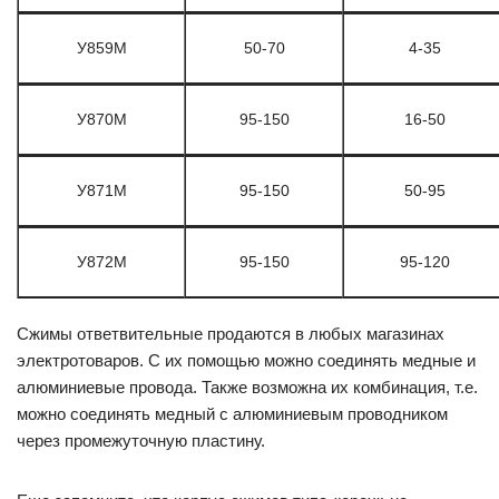
У859М
50-70
4-35
У870М
95-150
16-50
У871М
95-150
50-95
У872М
95-150
95-120
Сжимы ответвительные продаются в любых магазинах
электротоваров. С их помощью можно соединять медные и
алюминиевые провода. Также возможна их комбинация, т.е.
можно соединять медный с алюминиевым проводником
через промежуточную пластину.