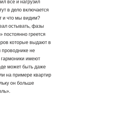
ил все и нагрузил
тут в дело включается
т и что мы видим?
евал остывать, фазы
я» постоянно греется
оров которые выдают в
м проводнике не
о гармоники имеют
оде может быть даже
ели на примере квартир
ольку он больше
оль».