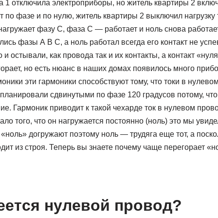
 1 отключила электроприборы, но житель квартиры 2 включ
ет по фазе и по нулю, житель квартиры 2 выключил нагрузку 
нагружает фазу С, фаза С — работает и ноль снова работае
сь фазы А В С, а ноль работал всегда его контакт не усп
и остывали, как провода так и их контакты, а контакт «нул
горает, но есть нюанс в наших домах появилось много приб
ники эти гармоники способствуют тому, что токи в нулево
 планировали сдвинутыми по фазе 120 градусов потому, чт
ие. Гармоник приводит к такой чехарде ток в нулевом пров
ло того, что он нагружается постоянно (ноль) это мы увид
 «ноль» догружают поэтому ноль — трудяга еще тот, а поск
дит из строя. Теперь вы знаете почему чаще перегорает «н
еется нулевой провод?