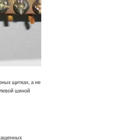
ных щитках, а не
улевой шиной
снащенных