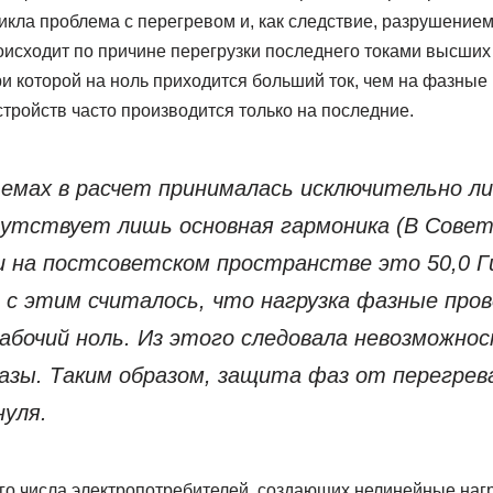
кла проблема с перегревом и, как следствие, разрушением
оисходит по причине перегрузки последнего токами высших 
ри которой на ноль приходится больший ток, чем на фазные
тройств часто производится только на последние.
емах в расчет принималась исключительно лин
сутствует лишь основная гармоника (В Совет
и на постсоветском пространстве это 50,0 Гц
с этим считалось, что нагрузка фазные пров
абочий ноль. Из этого следовала невозможнос
азы. Таким образом, защита фаз от перегрева
нуля.
о числа электропотребителей, создающих нелинейные нагр