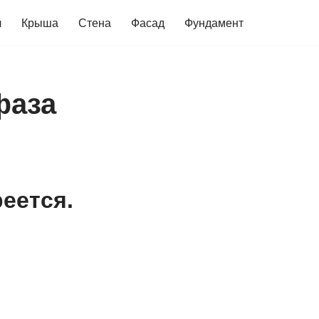
ч
Крыша
Стена
Фасад
Фундамент
фаза
еется.