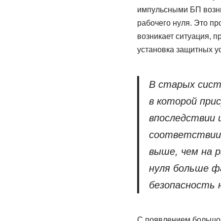
импульсными БП возни
рабочего нуля. Это пр
возникает ситуация, п
установка защитных ус
В старых сист
в которой при
впоследствии 
соответствии 
выше, чем на р
нуля больше ф
безопасность 
С появлением большог