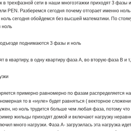
 в трехфазной сети в наши многоэтажки приходят 3 фазы и 
или PEN. Разберемся сегодня почему отгорает именно ноль 
е ноль сегодня обойдемся без высшей математики. По стоя
 ноль
т в квартиру, в одну квартиру фаза А, во вторую фаза В и т.
оряется примерно равномерно по фазам распределяется наг
номерная то в «нуле» будет равняться ( векторное сложени
жен, но ноль трудится больше чем любая фаза, потому что
ример жильцы приходят домой и включают нагрузку неравн
ючил много нагрузки. Фаза А- загрузилась эта нагрузка идет