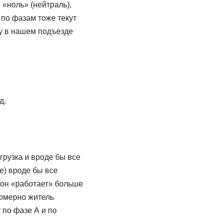
«ноль» (нейтраль),
по фазам тоже текут
ку в нашем подъезде
д.
рузка и вроде бы все
е) вроде бы все
 он «работает» больше
омерно житель
 по фазе А и по