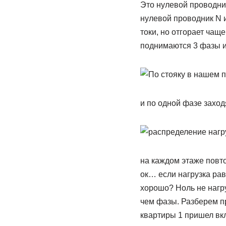
Это нулевой проводник
нулевой проводник N 
токи, но отгорает чащ
поднимаются 3 фазы и
и по одной фазе заходя
на каждом этаже повт
ок… если нагрузка рав
хорошо? Ноль не нагру
чем фазы. Разберем п
квартиры 1 пришел вкл