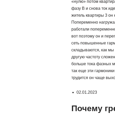
«нулю» потом квартира
фазу В и снова ток ид
житель квартиры 3 он 
Попеременно нагружали
работали попеременно 
вот поэтому он и пере
сеть повышенные гармо
складываются, как мы
другую частоту сложен
больше тока фазных ма
так еще эти гармоники
трудится он чаще выхо
02.01.2023
Почему гр