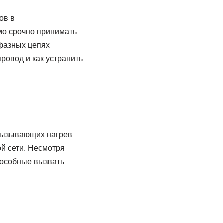
ов в
мо срочно принимать
хфазных цепях
провод и как устранить
 вызывающих нагрев
й сети. Несмотря
пособные вызвать