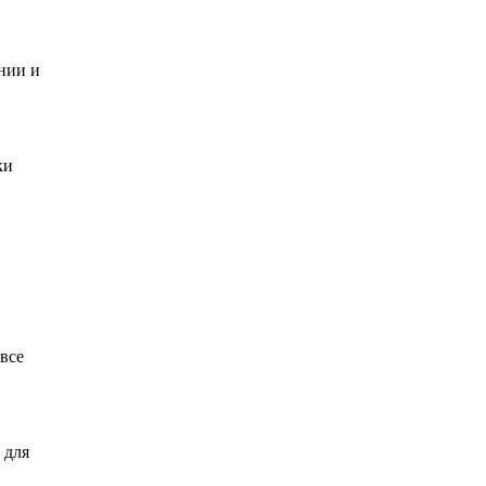
нии и
ки
все
 для