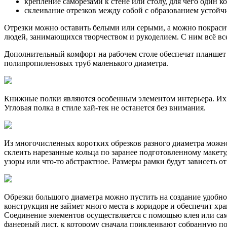
крепление саморезами к стене или столу, для чего один 
склеивание отрезков между собой с образованием устой
Отрезки можно оставить белыми или серыми, а можно покраси
людей, занимающихся творчеством и рукоделием. С ним всё все
Дополнительный комфорт на рабочем столе обеспечат планшет д
полипропиленовых труб маленького диаметра.
Книжные полки являются особенным элементом интерьера. Их 
Угловая полка в стиле хай-тек не останется без внимания.
Из многочисленных коротких обрезков разного диаметра можно
склеить нарезанные кольца по заранее подготовленному макету
узоры или что-то абстрактное. Размеры рамки будут зависеть о
Обрезки большого диаметра можно пустить на создание удобн
конструкция не займет много места в коридоре и обеспечит х
Соединение элементов осуществляется с помощью клея или сам
фанерный лист, к которому сначала приклеивают собранную по