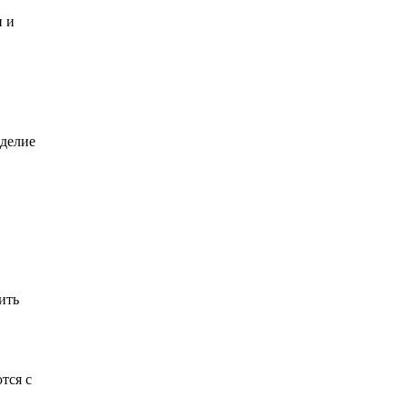
и и
зделие
ить
тся с