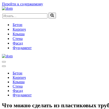
Перейти к содержимому
Искать...
Бетон
Кирпич
Крыша
Стена
Фасад
Фундамент
Меню
навигации
Меню
навигации
Бетон
Кирпич
Крыша
Стена
Фасад
Фундамент
Что можно сделать из пластиковых тру