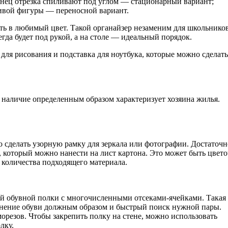
конец отрезка спиливают под углом — стационарный вариант;
чивой фигуры — переносной вариант.
ть в любимый цвет. Такой органайзер незаменим для школьнико
гда будет под рукой, а на столе — идеальный порядок.
ля рисования и подставка для ноутбука, которые можно сделать
наличие определенным образом характеризует хозяина жилья.
 сделать узорную рамку для зеркала или фотографии. Достаточн
, который можно нанести на лист картона. Это может быть цвет
т количества подходящего материала.
ой обувной полки с многочисленными отсеками-ячейками. Такая
ранение обуви должным образом и быстрый поиск нужной пары.
орезов. Чтобы закрепить полку на стене, можно использовать
лку.