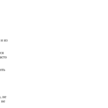
 и из
ся
асто
ить
, не
 не