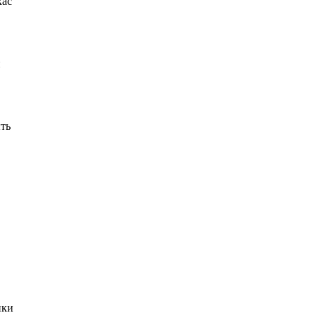
кас
и
ть
ики